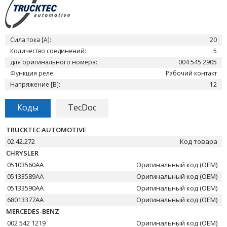
Сила тока [A]:
20
Количество соединений:
5
для оригинального номера:
004 545 2905
Функция реле:
Рабочий контакт
Напряжение [В]:
12
Коды
TecDoc
TRUCKTEC AUTOMOTIVE
02.42.272
Код товара
CHRYSLER
05103560AA
Оригинальный код (OEM)
05133589AA
Оригинальный код (OEM)
05133590AA
Оригинальный код (OEM)
68013377AA
Оригинальный код (OEM)
MERCEDES-BENZ
002 542 1219
Оригинальный код (OEM)