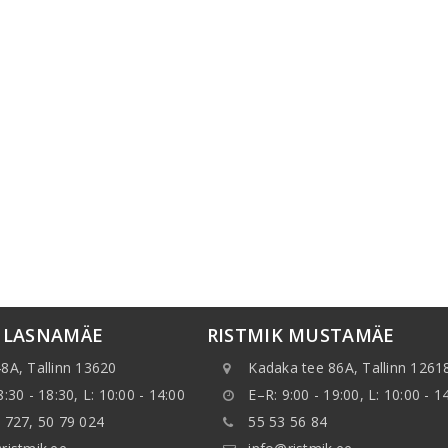
K LASNAMÄE
RISTMIK MUSTAMÄE
8A, Tallinn 13620
Kadaka tee 86A, Tallinn 1261
8:30 - 18:30, L: 10:00 - 14:00
E–R: 9:00 - 19:00, L: 10:00 - 1
 727, 50 79 024
55 53 56 84