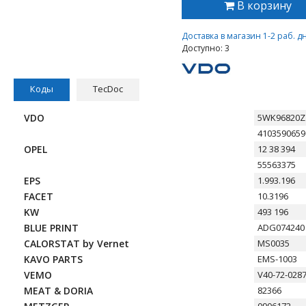
В корзину
Доставка в магазин 1-2 раб. д
Доступно: 3
Коды
TecDoc
VDO
5WK96820Z
4103590659
OPEL
12 38 394
55563375
EPS
1.993.196
FACET
10.3196
KW
493 196
BLUE PRINT
ADG074240
CALORSTAT by Vernet
MS0035
KAVO PARTS
EMS-1003
VEMO
V40-72-028
MEAT & DORIA
82366
0906172