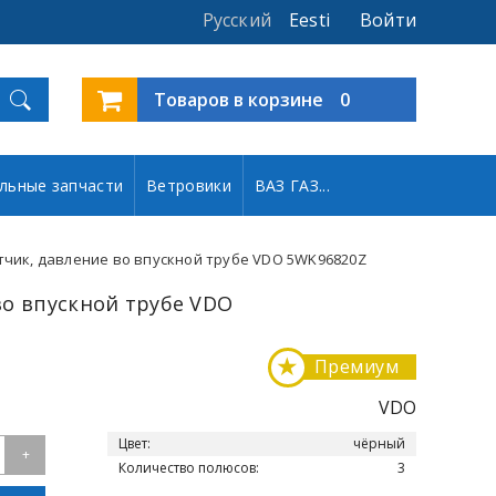
Русский
Eesti
Войти
Товаров в корзине
0
льные запчасти
Ветровики
ВАЗ ГАЗ...
тчик, давление во впускной трубе VDO 5WK96820Z
во впускной трубе VDO
★
Премиум
VDO
Цвет:
чёрный
+
Количество полюсов:
3