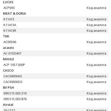
LUCAS
ACP693
Код аналога
MEAT & DORIA
K11413
Код аналога
K11413A
Код аналога
K11413R
Код аналога
TMI
AC00596
Код аналога
acauto
AC-01SD407
Код аналога
MAHLE
ACP 1057 000P
Код аналога
CASCO
CAC69000AS
Код аналога
CAC69000GS
Код аналога
BV PSH
090.515.003.310
Код аналога
090.515.003.876
Код аналога
Airstal
10-1127
Код аналога