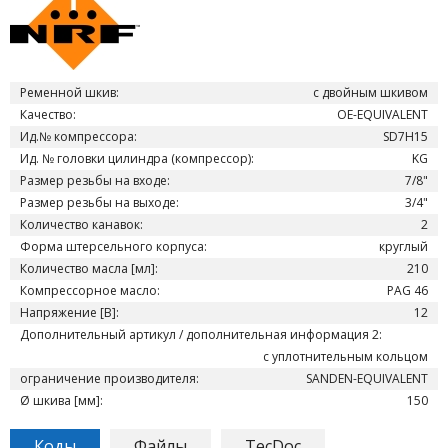
Ременной шкив:
с двойным шкивом
Качество:
OE-EQUIVALENT
Ид.№ компрессора:
SD7H15
Ид. № головки цилиндра (компрессор):
KG
Размер резьбы на входе:
7/8"
Размер резьбы на выходе:
3/4"
Количество канавок:
2
Форма штерсельного корпуса:
круглый
Количество масла [мл]:
210
Компрессорное масло:
PAG 46
Напряжение [В]:
12
Дополнительный артикул / дополнительная информация 2:
с уплотнительным кольцом
ограничение производителя:
SANDEN-EQUIVALENT
Ø шкива [мм]:
150
Коды
Файлы
TecDoc