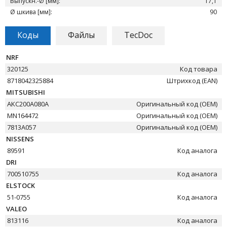
Выпускн.-Ø [мм]:
17,1
Ø шкива [мм]:
90
Коды
Файлы
TecDoc
NRF
320125
Код товара
8718042325884
Штрихкод (EAN)
MITSUBISHI
AKC200A080A
Оригинальный код (OEM)
MN164472
Оригинальный код (OEM)
7813A057
Оригинальный код (OEM)
NISSENS
89591
Код аналога
DRI
700510755
Код аналога
ELSTOCK
51-0755
Код аналога
VALEO
813116
Код аналога