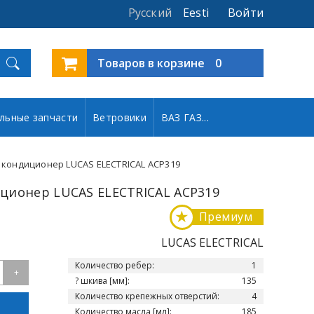
Русский
Eesti
Войти
Товаров в корзине
0
льные запчасти
Ветровики
ВАЗ ГАЗ...
 кондиционер LUCAS ELECTRICAL ACP319
ционер LUCAS ELECTRICAL ACP319
★
Премиум
LUCAS ELECTRICAL
Количество ребер:
1
+
? шкива [мм]:
135
Количество крепежных отверстий:
4
Количество масла [мл]:
185