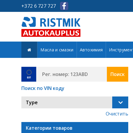
+372 6 727 727
Масла и смазки
Автохимия
Инструмен
Поиск
Поиск по VIN коду
Type
Очистить
Категории товаров