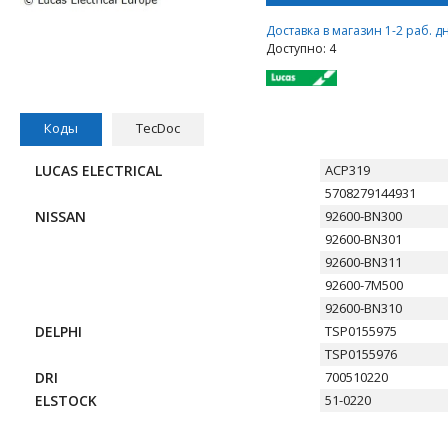
Доставка в магазин 1-2 раб. д
Доступно: 4
Коды
TecDoc
LUCAS ELECTRICAL
ACP319
5708279144931
NISSAN
92600-BN300
92600-BN301
92600-BN311
92600-7M500
92600-BN310
DELPHI
TSP0155975
TSP0155976
DRI
700510220
ELSTOCK
51-0220