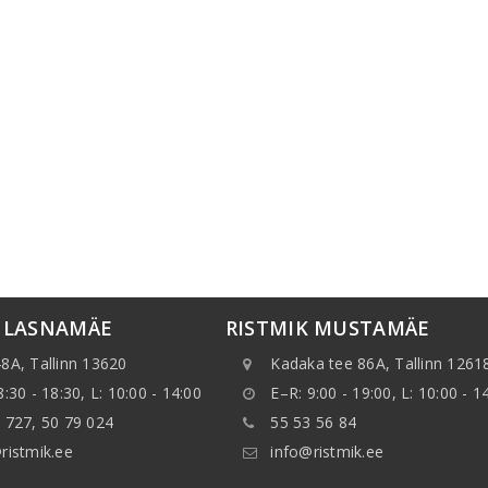
K LASNAMÄE
RISTMIK MUSTAMÄE
8A, Tallinn 13620
Kadaka tee 86A, Tallinn 1261
8:30 - 18:30, L: 10:00 - 14:00
E–R: 9:00 - 19:00, L: 10:00 - 1
 727, 50 79 024
55 53 56 84
ristmik.ee
info@ristmik.ee