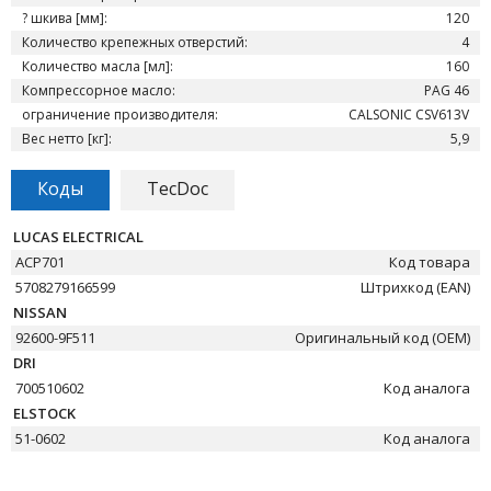
? шкива [мм]:
120
Количество крепежных отверстий:
4
Количество масла [мл]:
160
Компрессорное масло:
PAG 46
ограничение производителя:
CALSONIC CSV613V
Вес нетто [кг]:
5,9
Коды
TecDoc
LUCAS ELECTRICAL
ACP701
Код товара
5708279166599
Штрихкод (EAN)
NISSAN
92600-9F511
Оригинальный код (OEM)
DRI
700510602
Код аналога
ELSTOCK
51-0602
Код аналога