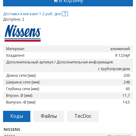
В корзину
?
Доставка в магазин 1-2 раб. дня
Доступно: 2
Материал:
алюминий
Хладагент:
R 1234yf
Дополнительный артикул / Дополнительная информация:
с трубопроводом
Длина сети [мм]:
200
Ширина сети [мм]:
248
Глубина сети [мм]:
65
Впускн. Ø [мм]:
11,7
Выпускн.-Ø [мм]:
14,5
Коды
Файлы
TecDoc
NISSENS