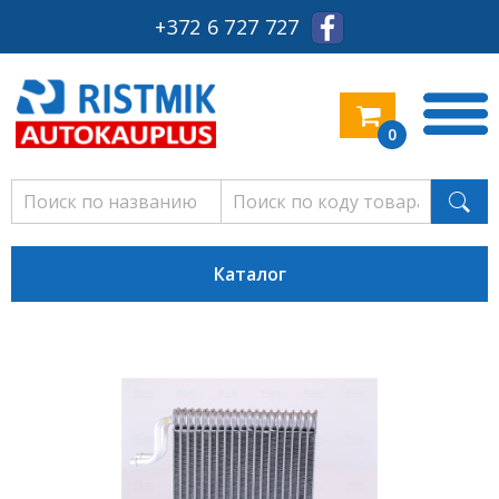
+372 6 727 727
0
Каталог