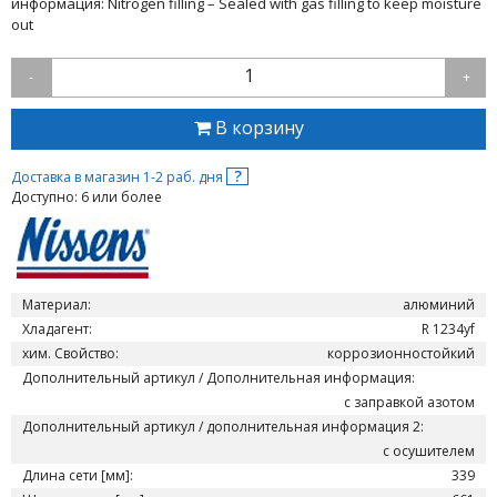
информация: Nitrogen filling – Sealed with gas filling to keep moisture
out
1
-
+
В корзину
?
Доставка в магазин 1-2 раб. дня
Доступно: 6 или более
Материал:
алюминий
Хладагент:
R 1234yf
хим. Свойство:
коррозионностойкий
Дополнительный артикул / Дополнительная информация:
с заправкой азотом
Дополнительный артикул / дополнительная информация 2:
с осушителем
Длина сети [мм]:
339