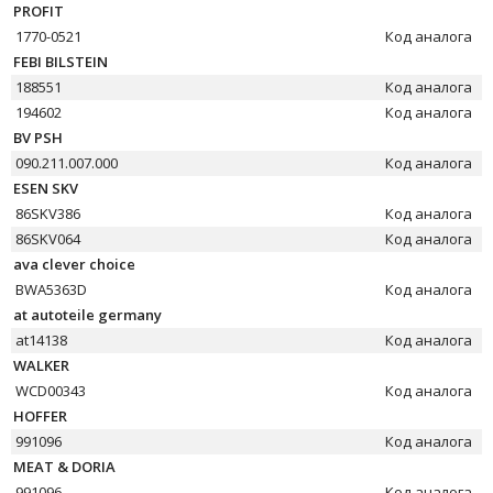
PROFIT
1770-0521
Код аналога
FEBI BILSTEIN
188551
Код аналога
194602
Код аналога
BV PSH
090.211.007.000
Код аналога
ESEN SKV
86SKV386
Код аналога
86SKV064
Код аналога
ava clever choice
BWA5363D
Код аналога
at autoteile germany
at14138
Код аналога
WALKER
WCD00343
Код аналога
HOFFER
991096
Код аналога
MEAT & DORIA
991096
Код аналога