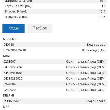
Ширина сети [мм]:
661
Глубина сети [мм]:
12
Впускн. Ø [мм]:
15,4
Выпускн.-Ø [мм]:
13,7
Коды
TecDoc
NISSENS
940118
Код товара
5707286270930
Штрихкод (EAN)
MINI
9228607
Оригинальный код (OEM)
64539228607
Оригинальный код (OEM)
64536941084
Оригинальный код (OEM)
64539239920
Оригинальный код (OEM)
6941084
Оригинальный код (OEM)
9239920
Оригинальный код (OEM)
DELPHI
TSP0225612
Код аналога
NRF