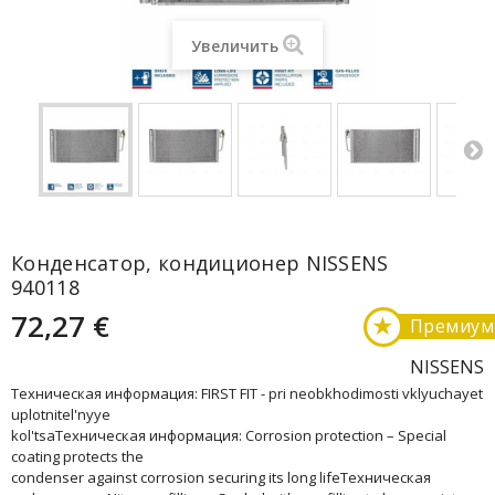
Увеличить
Конденсатор, кондиционер NISSENS
940118
72,27 €
★
Премиум
NISSENS
Техническая информация: FIRST FIT - pri neobkhodimosti vklyuchayet
uplotnitel'nyye
kol'tsaТехническая информация: Corrosion protection – Special
coating protects the
condenser against corrosion securing its long lifeТехническая