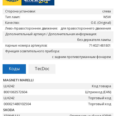
Сторона установки:
слева
Тип ламп:
W5W
Качество:
O.E. (Original)
Лево-/правостороннее движение:
для правостороннего движения
Дополнительный артикул / Дополнительная информация:
без держателя лампы
парные номера артикулов:
714021481801
Функция осветительного прибора:
с задним противотуманным фонарем
Коды
TecDoc
MAGNETI MARELLI
LLH242
Код товара
8001063572604
Штрихкод (EAN)
LLH242
Торговый код
000021480102504
Торговый код
SKODA
3T9945111
Оригинальный код (OEM)