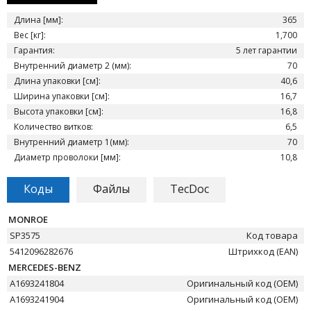
Длина [мм]:
365
Вес [кг]:
1,700
Гарантия:
5 лет гарантии
Внутренний диаметр 2 (мм):
70
Длина упаковки [см]:
40,6
Ширина упаковки [см]:
16,7
Высота упаковки [см]:
16,8
Количество витков:
6,5
Внутренний диаметр 1(мм):
70
Диаметр проволоки [мм]:
10,8
Коды
Файлы
TecDoc
MONROE
SP3575
Код товара
5412096282676
Штрихкод (EAN)
MERCEDES-BENZ
A1693241804
Оригинальный код (OEM)
A1693241904
Оригинальный код (OEM)