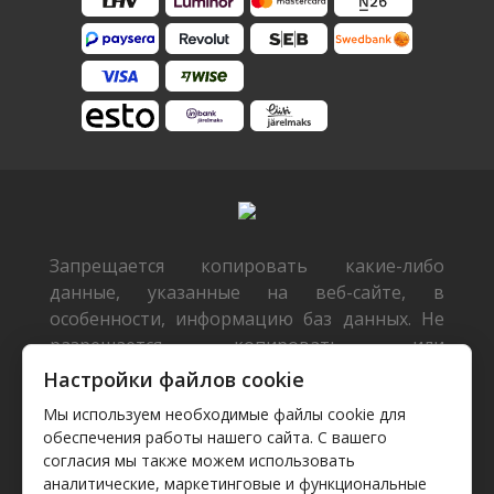
Запрещается копировать какие-либо
данные, указанные на веб-сайте, в
особенности, информацию баз данных. Не
разрешается копировать или
распространять данные или базы данных
Настройки файлов cookie
без предварительного письменного
Мы используем необходимые файлы cookie для
согласия TecDoc или/и разрешать такие
обеспечения работы нашего сайта. С вашего
действия третьим лицам. Такие действия
согласия мы также можем использовать
будут расцениваться как нарушение
аналитические, маркетинговые и функциональные