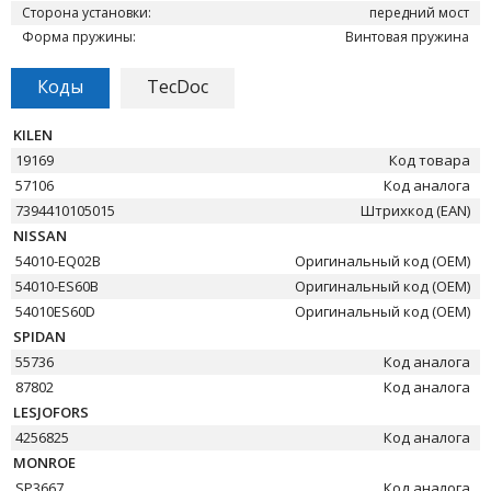
Сторона установки:
передний мост
Форма пружины:
Винтовая пружина
Коды
TecDoc
KILEN
19169
Код товара
57106
Код аналога
7394410105015
Штрихкод (EAN)
NISSAN
54010-EQ02B
Оригинальный код (OEM)
54010-ES60B
Оригинальный код (OEM)
54010ES60D
Оригинальный код (OEM)
SPIDAN
55736
Код аналога
87802
Код аналога
LESJOFORS
4256825
Код аналога
MONROE
SP3667
Код аналога