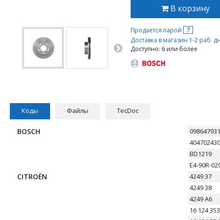
В корзину
?
Продается парой
Доставка в магазин 1-2 раб. д
Доступно: 6 или более
Коды
Файлы
TecDoc
BOSCH
09864793
40470243
BD1219
E4-90R-02
CITROËN
4249 37
4249 38
4249 A6
16 124 353