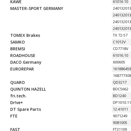
KAWE
61016 10
MASTER-SPORT GERMANY
24013201
24013201
24013201
24013201
TOMEX Brakes
TX 72-57
SAMKO
C1012V
BREMSI
CD7718V
ROADHOUSE
61016.10
DACO Germany
600605
EUROREPAR
16188645
16877730
QUARO
QD3217
QUINTON HAZELL
BDC5662
fri.tech.
BD1240
Dr!ve+
DP1010.11
DT Spare Parts
12.41011
FTE
9071249
9081005
FAST
FT31109