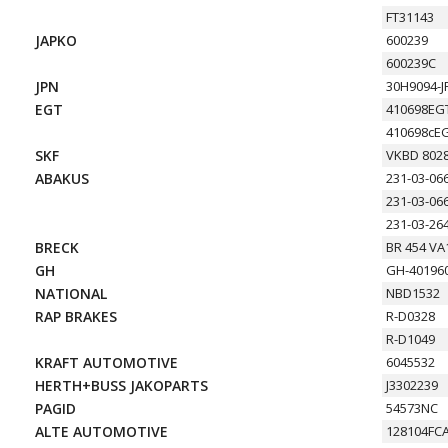
FT31143
JAPKO
600239
600239C
JPN
30H9094-J
EGT
410698EG
410698cE
SKF
VKBD 802
ABAKUS
231-03-06
231-03-06
231-03-26
BRECK
BR 454 VA
GH
GH-40196
NATIONAL
NBD1532
RAP BRAKES
R-D0328
R-D1049
KRAFT AUTOMOTIVE
6045532
HERTH+BUSS JAKOPARTS
J3302239
PAGID
54573NC
ALTE AUTOMOTIVE
128104FC