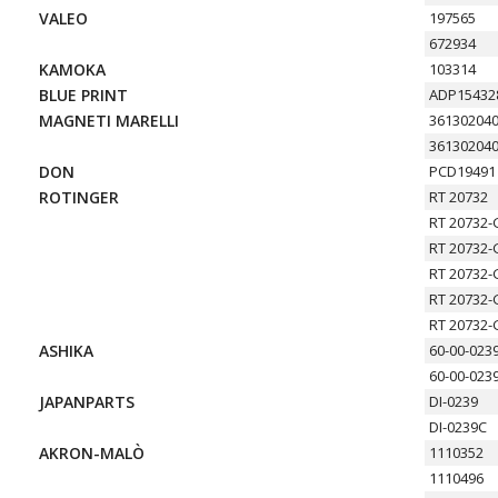
VALEO
197565
672934
KAMOKA
103314
BLUE PRINT
ADP15432
MAGNETI MARELLI
36130204
36130204
DON
PCD19491
ROTINGER
RT 20732
RT 20732-
RT 20732-
RT 20732-
RT 20732-
RT 20732-
ASHIKA
60-00-023
60-00-023
JAPANPARTS
DI-0239
DI-0239C
AKRON-MALÒ
1110352
1110496