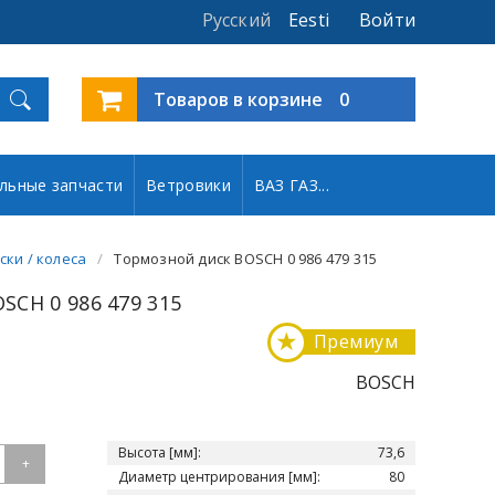
Русский
Eesti
Войти
Товаров в корзине
0
льные запчасти
Ветровики
ВАЗ ГАЗ...
ски / колеса
Тормозной диск BOSCH 0 986 479 315
SCH 0 986 479 315
★
Премиум
BOSCH
Высота [мм]:
73,6
+
Диаметр центрирования [мм]:
80