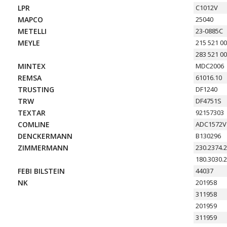
LPR
C1012V
MAPCO
25040
METELLI
23-0885C
MEYLE
215 521 0
283 521 0
MINTEX
MDC2006
REMSA
61016.10
TRUSTING
DF1240
TRW
DF4751S
TEXTAR
92157303
COMLINE
ADC1572V
DENCKERMANN
B130296
ZIMMERMANN
230.2374.
180.3030.
FEBI BILSTEIN
44037
NK
201958
311958
201959
311959