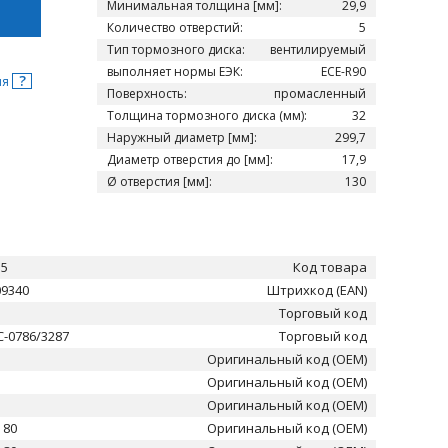
Минимальная толщина [мм]:
29,9
Количество отверстий:
5
Тип тормозного диска:
вентилируемый
выполняет нормы ЕЭК:
ECE-R90
?
ня
Поверхность:
промасленный
Толщина тормозного диска (мм):
32
Наружный диаметр [мм]:
299,7
Диаметр отверстия до [мм]:
17,9
Ø отверстия [мм]:
130
15
Код товара
09340
Штрихкод (EAN)
Торговый код
C-0786/3287
Торговый код
Оригинальный код (OEM)
Оригинальный код (OEM)
Оригинальный код (OEM)
 80
Оригинальный код (OEM)