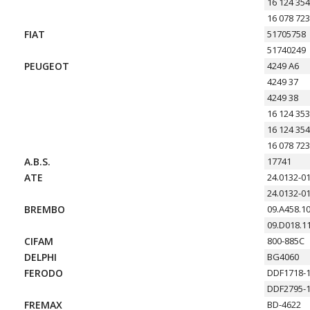
16 124 354
16 078 723
FIAT
51705758
51740249
PEUGEOT
4249 A6
4249 37
4249 38
16 124 353
16 124 354
16 078 723
A.B.S.
17741
ATE
24.0132-0
24.0132-0
BREMBO
09.A458.1
09.D018.1
CIFAM
800-885C
DELPHI
BG4060
FERODO
DDF1718-
DDF2795-
FREMAX
BD-4622