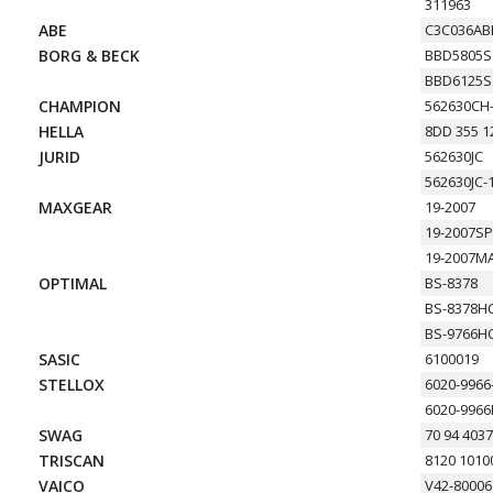
311963
ABE
C3C036AB
BORG & BECK
BBD5805S
BBD6125S
CHAMPION
562630CH
HELLA
8DD 355 1
JURID
562630JC
562630JC-
MAXGEAR
19-2007
19-2007S
19-2007M
OPTIMAL
BS-8378
BS-8378H
BS-9766H
SASIC
6100019
STELLOX
6020-9966
6020-9966
SWAG
70 94 403
TRISCAN
8120 1010
VAICO
V42-80006