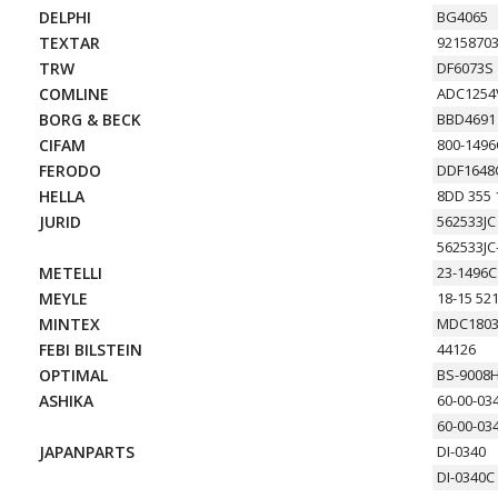
DELPHI
BG4065
TEXTAR
9215870
TRW
DF6073S
COMLINE
ADC1254
BORG & BECK
BBD4691
CIFAM
800-1496
FERODO
DDF1648
HELLA
8DD 355 
JURID
562533JC
562533JC
METELLI
23-1496C
MEYLE
18-15 52
MINTEX
MDC180
FEBI BILSTEIN
44126
OPTIMAL
BS-9008
ASHIKA
60-00-03
60-00-03
JAPANPARTS
DI-0340
DI-0340C