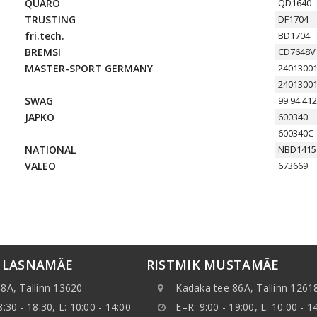
QUARO
QD1640
TRUSTING
DF1704
fri.tech.
BD1704
BREMSI
CD7648V
MASTER-SPORT GERMANY
2401300
2401300
SWAG
99 94 41
JAPKO
600340
600340C
NATIONAL
NBD1415
VALEO
673669
K LASNAMÄE
RISTMIK MUSTAMÄE
8A, Tallinn 13620
Kadaka tee 86A, Tallinn 1261
8:30 - 18:30, L: 10:00 - 14:00
E–R: 9:00 - 19:00, L: 10:00 - 1