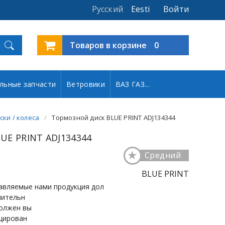
Русский
Eesti
Войти
Товаров в корзине
0
льные запчасти
Ветровики
ВАЗ ГАЗ...
ски / колеса
Тормозной диск BLUE PRINT ADJ134344
UE PRINT ADJ134344
★
Средний
BLUE PRINT
авляемые нами продукция дол
чительн
олжен вы
цирован