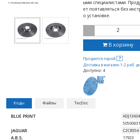
ыми специалистами. Прод
ет поятавляться без инст
о установке.
2
-
В корзину
?
Продается парой
Доставка в магазин 1-2 раб. д
Доступно: 4
Коды
Файлы
TecDoc
BLUE PRINT
ADJ1343
5050063
JAGUAR
C2C8354
A.B.S.
17923