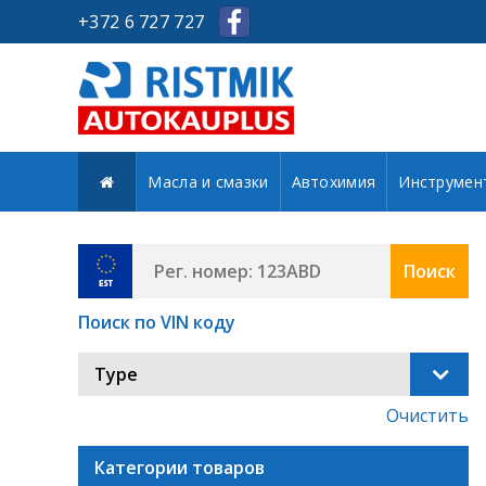
+372 6 727 727
Масла и смазки
Автохимия
Инструмен
Поиск
Поиск по VIN коду
Type
Очистить
Категории товаров