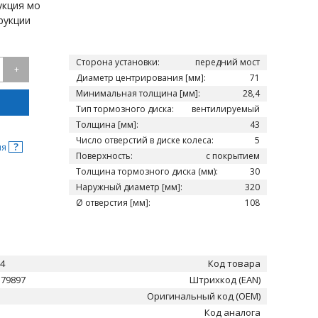
укция мо
рукции
Сторона установки:
передний мост
+
Диаметр центрирования [мм]:
71
Минимальная толщина [мм]:
28,4
Тип тормозного диска:
вентилируемый
Толщина [мм]:
43
Число отверстий в диске колеса:
5
?
ня
Поверхность:
с покрытием
Толщина тормозного диска (мм):
30
Наружный диаметр [мм]:
320
Ø отверстия [мм]:
108
44
Код товара
179897
Штрихкод (EAN)
Оригинальный код (OEM)
Код аналога