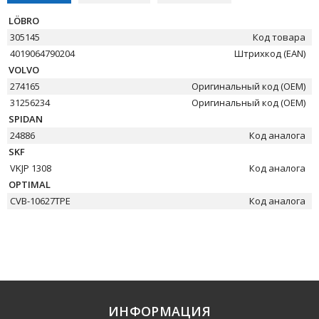
LÖBRO
305145
Код товара
4019064790204
Штрихкод (EAN)
VOLVO
274165
Оригинальный код (OEM)
31256234
Оригинальный код (OEM)
SPIDAN
24886
Код аналога
SKF
VKJP 1308
Код аналога
OPTIMAL
CVB-10627TPE
Код аналога
ИНФОРМАЦИЯ