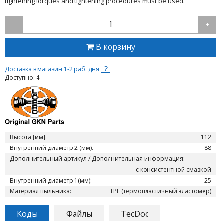
tightening torques and tightening procedures must be used.
1
-
+
В корзину
?
Доставка в магазин 1-2 раб. дня
Доступно: 4
Высота [мм]:
112
Внутренний диаметр 2 (мм):
88
Дополнительный артикул / Дополнительная информация:
с консистентной смазкой
Внутренний диаметр 1(мм):
25
Материал пыльника:
TPE (термопластичный эластомер)
Коды
Файлы
TecDoc