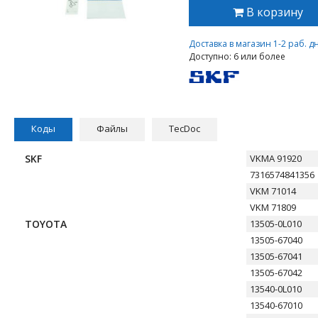
В корзину
Доставка в магазин 1-2 раб. д
Доступно: 6 или более
Коды
Файлы
TecDoc
SKF
VKMA 91920
7316574841356
VKM 71014
VKM 71809
TOYOTA
13505-0L010
13505-67040
13505-67041
13505-67042
13540-0L010
13540-67010