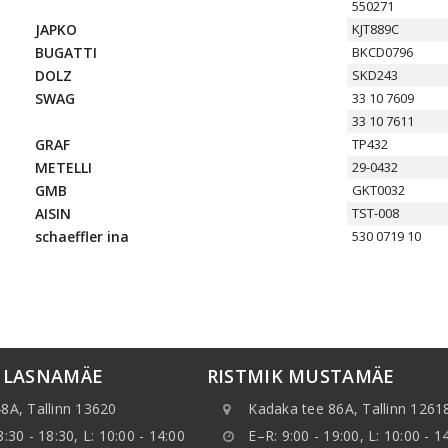
550271
JAPKO
KJT889C
BUGATTI
BKCD0796
DOLZ
SKD243
SWAG
33 10 7609
33 10 7611
GRAF
TP432
METELLI
29-0432
GMB
GKT0032
AISIN
TST-008
schaeffler ina
530 0719 10
K LASNAMÄE
RISTMIK MUSTAMÄE
8A, Tallinn 13620
Kadaka tee 86A, Tallinn 1261
8:30 - 18:30, L: 10:00 - 14:00
E–R: 9:00 - 19:00, L: 10:00 - 1