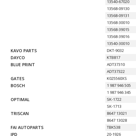
13540-67020
13568-09130
13568-09131
13568-30010
13568-39015
13568-39016
13540-30010
KAVO PARTS
DKT-9032
DAYCO
KTB817
BLUE PRINT
ADT37310
ADT37322
GATES
K025560XS
BOSCH
1 987 946 505
1 987 946 345
OPTIMAL
SK-1722
SK-1713
TRISCAN
8647 13021
8647 13028
FAI AUTOPARTS
TBK538
IPD
20-1926