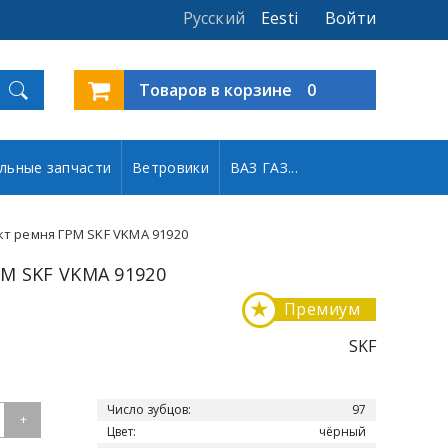
Русский
Eesti
Войти
Товаров в корзине
0
льные запчасти
Ветровики
ВАЗ ГАЗ...
т ремня ГРМ SKF VKMA 91920
М SKF VKMA 91920
★
Премиум
SKF
Число зубцов:
97
+
Цвет:
чёрный