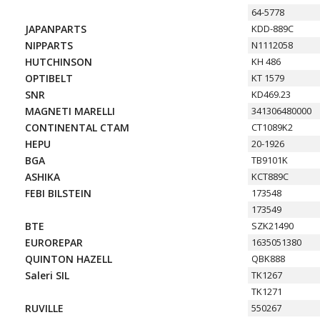
64-5778
JAPANPARTS
KDD-889C
NIPPARTS
N1112058
HUTCHINSON
KH 486
OPTIBELT
KT 1579
SNR
KD469.23
MAGNETI MARELLI
341306480000
CONTINENTAL CTAM
CT1089K2
HEPU
20-1926
BGA
TB9101K
ASHIKA
KCT889C
FEBI BILSTEIN
173548
173549
BTE
SZK21490
EUROREPAR
1635051380
QUINTON HAZELL
QBK888
Saleri SIL
TK1267
TK1271
RUVILLE
550267