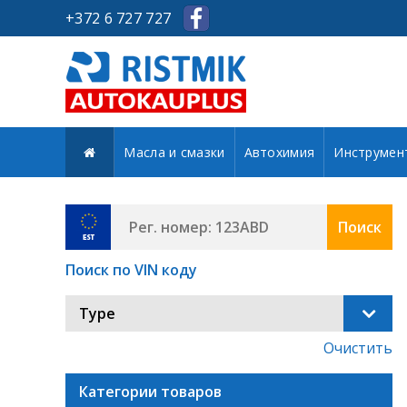
+372 6 727 727
Масла и смазки
Автохимия
Инструмен
Поиск
Поиск по VIN коду
Type
Очистить
Категории товаров