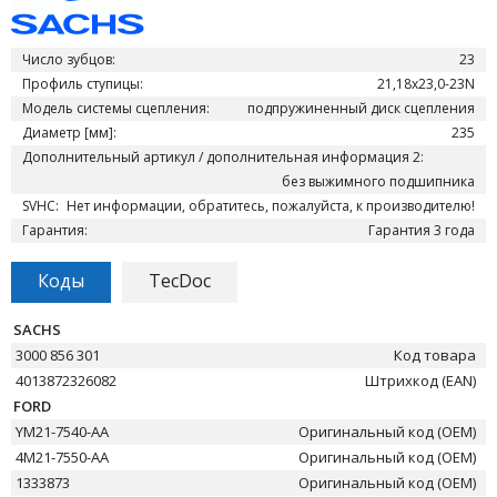
Число зубцов:
23
Профиль ступицы:
21,18x23,0-23N
Модель системы сцепления:
подпружиненный диск сцепления
Диаметр [мм]:
235
Дополнительный артикул / дополнительная информация 2:
без выжимного подшипника
SVHC:
Нет информации, обратитесь, пожалуйста, к производителю!
Гарантия:
Гарантия 3 года
Коды
TecDoc
SACHS
3000 856 301
Код товара
4013872326082
Штрихкод (EAN)
FORD
YM21-7540-AA
Оригинальный код (OEM)
4M21-7550-AA
Оригинальный код (OEM)
1333873
Оригинальный код (OEM)