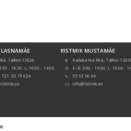
K LASNAMÄE
RISTMIK MUSTAMÄE
8A, Tallinn 13620
Kadaka tee 86A, Tallinn 1261
8:30 - 18:30, L: 10:00 - 14:00
E–R: 9:00 - 19:00, L: 10:00 - 1
 727, 50 79 024
55 53 56 84
ristmik.ee
info@ristmik.ee
ie
нные, указанные на веб-сайте, в особенности, информ