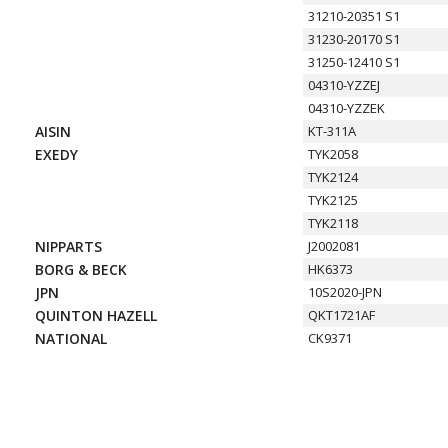
31210-20351 S1
31230-20170 S1
31250-12410 S1
04310-YZZEJ
04310-YZZEK
AISIN
KT-311A
EXEDY
TYK2058
TYK2124
TYK2125
TYK2118
NIPPARTS
J2002081
BORG & BECK
HK6373
JPN
10S2020-JPN
QUINTON HAZELL
QKT1721AF
NATIONAL
CK9371