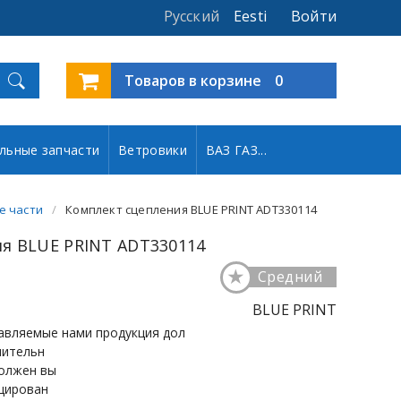
Русский
Eesti
Войти
Товаров в корзине
0
льные запчасти
Ветровики
ВАЗ ГАЗ...
е части
Комплект сцепления BLUE PRINT ADT330114
я BLUE PRINT ADT330114
★
Средний
BLUE PRINT
авляемые нами продукция дол
чительн
олжен вы
цирован