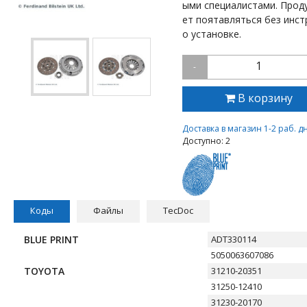
ыми специалистами. Прод
ет поятавляться без инст
о установке.
1
-
В корзину
Доставка в магазин 1-2 раб. д
Доступно: 2
Коды
Файлы
TecDoc
BLUE PRINT
ADT330114
5050063607086
TOYOTA
31210-20351
31250-12410
31230-20170