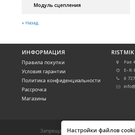
Модуль сцепления
« Назад
ИНФОРМАЦИЯ
RISTMI
Правила покупки
Pae 4
E–R: 
Условия гарантии
6 727
Политика конфиденциальности
info@
Рассрочка
Mагазины
Настройки файлов cook
Запрещается копировать какие-либо да