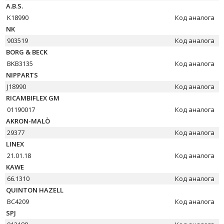
A.B.S.
K18990
Код аналога
NK
903519
Код аналога
BORG & BECK
BKB3135
Код аналога
NIPPARTS
J18990
Код аналога
RICAMBIFLEX GM
01190017
Код аналога
AKRON-MALÒ
29377
Код аналога
LINEX
21.01.18
Код аналога
KAWE
66.1310
Код аналога
QUINTON HAZELL
BC4209
Код аналога
SPJ