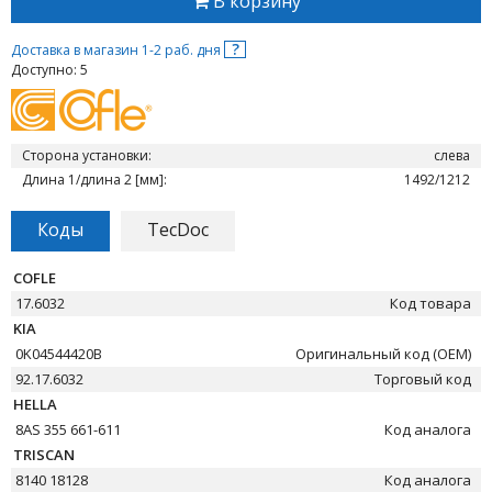
В корзину
?
Доставка в магазин 1-2 раб. дня
Доступно: 5
Сторона установки:
слева
Длина 1/длина 2 [мм]:
1492/1212
Коды
TecDoc
COFLE
17.6032
Код товара
KIA
0K04544420B
Оригинальный код (OEM)
92.17.6032
Торговый код
HELLA
8AS 355 661-611
Код аналога
TRISCAN
8140 18128
Код аналога