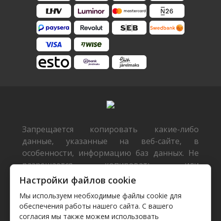
Запрещается копировать какие-либо
данные, указанные на веб-сайте, в
особенности, информацию баз данных. Не
разрешается копировать или
распространять данные или базы данных
Настройки файлов cookie
без предварительного письменного
Мы используем необходимые файлы cookie для
согласия TecDoc или/и разрешать такие
обеспечения работы нашего сайта. С вашего
действия третьим лицам. Такие действия
согласия мы также можем использовать