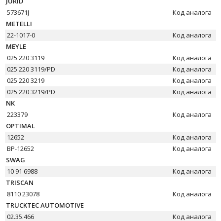
JURID
573671J
Код аналога
METELLI
22-1017-0
Код аналога
MEYLE
025 220 3119
Код аналога
025 220 3119/PD
Код аналога
025 220 3219
Код аналога
025 220 3219/PD
Код аналога
NK
223379
Код аналога
OPTIMAL
12652
Код аналога
BP-12652
Код аналога
SWAG
10 91 6988
Код аналога
TRISCAN
8110 23078
Код аналога
TRUCKTEC AUTOMOTIVE
02.35.466
Код аналога