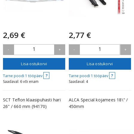
2,69 €
2,77 €
1
1
-
+
-
+
Lisa ostukorvi
Lisa ostukorvi
?
?
Tarne poodi 1 tööpäev
Tarne poodi 1 tööpäev
Saadaval: 6 või enam
Saadaval: 4
SCT Teflon klaasipuhasti hari
ALCA Special kojamees 18\" /
26" / 660 mm (94170)
450mm