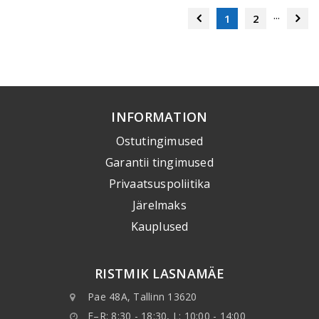
...
1
2
INFORMATION
Ostutingimused
Garantii tingimused
Privaatsuspoliitika
Järelmaks
Kauplused
RISTMIK LASNAMÄE
Pae 48A, Tallinn 13620
E–R: 8:30 - 18:30, L: 10:00 - 14:00