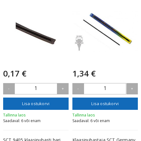
0,17 €
1,34 €
1
1
-
+
-
+
Lisa ostukorvi
Lisa ostukorvi
Tallinna laos
Tallinna laos
Saadaval: 6 või enam
Saadaval: 6 või enam
SCT 9405 klaasipuhasti hari
Klaasipuhastaja SCT Germany