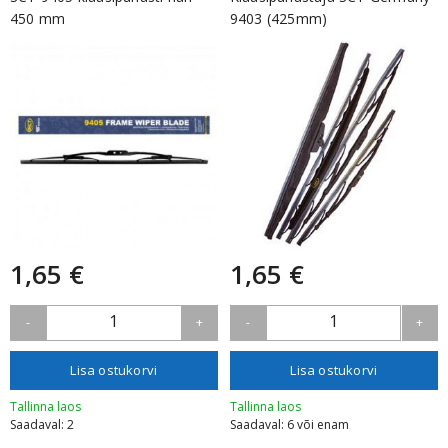
450 mm
9403 (425mm)
1,65 €
1,65 €
1
1
-
+
-
+
Lisa ostukorvi
Lisa ostukorvi
Tallinna laos
Tallinna laos
Saadaval: 2
Saadaval: 6 või enam