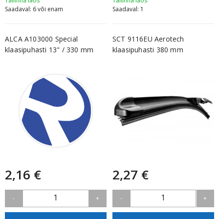
Tallinna laos
Tallinna laos
Saadaval: 6 või enam
Saadaval: 1
ALCA A103000 Special
SCT 9116EU Aerotech
klaasipuhasti 13" / 330 mm
klaasipuhasti 380 mm
2,16 €
2,27 €
1
1
-
+
-
+