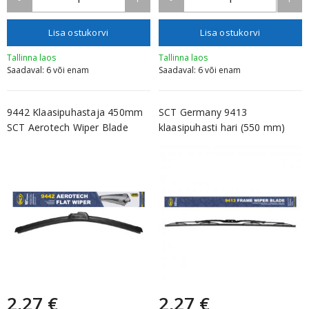
Lisa ostukorvi
Lisa ostukorvi
Tallinna laos
Tallinna laos
Saadaval: 6 või enam
Saadaval: 6 või enam
9442 Klaasipuhastaja 450mm
SCT Germany 9413
SCT Aerotech Wiper Blade
klaasipuhasti hari (550 mm)
2,27 €
2,27 €