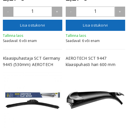
1
1
-
+
-
+
Lisa ostukorvi
Lisa ostukorvi
Tallinna laos
Tallinna laos
Saadaval: 6 või enam
Saadaval: 6 või enam
Klaasipuhastaja SCT Germany
AEROTECH SCT 9447
9445 (530mm) AEROTECH
klaasipuhasti hari 600 mm