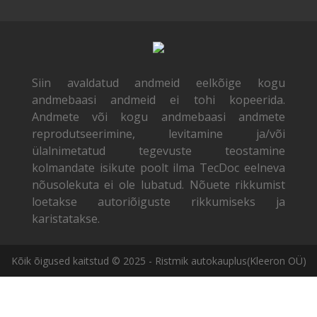
Siin avaldatud andmeid eelkõige kogu
andmebaasi andmeid ei tohi kopeerida.
Andmete või kogu andmebaasi andmete
reprodutseerimine, levitamine ja/või
ülalnimetatud tegevuste teostamine
kolmandate isikute poolt ilma TecDoc eelneva
nõusolekuta ei ole lubatud. Nõuete rikkumist
loetakse autoriõiguste rikkumiseks ja
karistatakse.
Kõik õigused kaitstud © 2025 - Ristmik autokauplus(Kleeron OÜ)