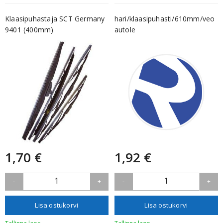
Klaasipuhastaja SCT Germany
hari/klaasipuhasti/610mm/veo
9401 (400mm)
autole
1,70 €
1,92 €
1
1
-
+
-
+
Lisa ostukorvi
Lisa ostukorvi