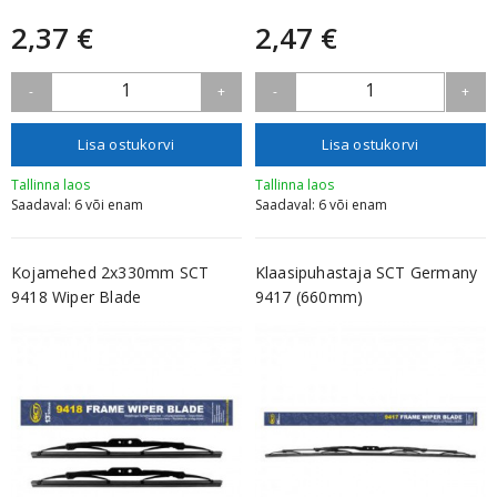
2,37 €
2,47 €
1
1
-
+
-
+
Lisa ostukorvi
Lisa ostukorvi
Tallinna laos
Tallinna laos
Saadaval: 6 või enam
Saadaval: 6 või enam
Kojamehed 2x330mm SCT
Klaasipuhastaja SCT Germany
9418 Wiper Blade
9417 (660mm)