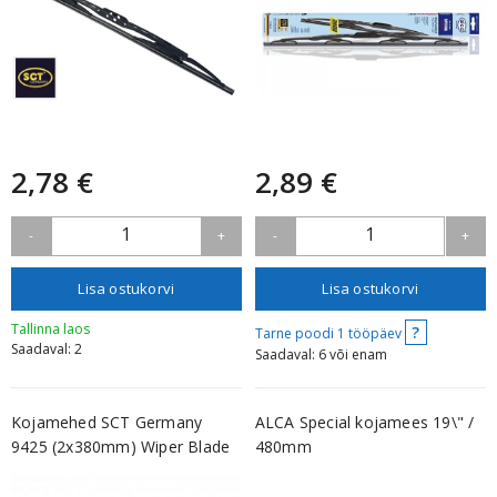
2,78 €
2,89 €
1
1
-
+
-
+
Lisa ostukorvi
Lisa ostukorvi
Tallinna laos
?
Tarne poodi 1 tööpäev
Saadaval: 2
Saadaval: 6 või enam
Kojamehed SCT Germany
ALCA Special kojamees 19\" /
9425 (2x380mm) Wiper Blade
480mm