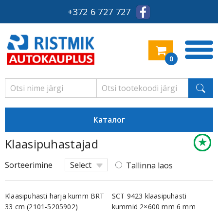
+372 6 727 727
0
Каталог
★
★
★
★
★
★
★
★
★
★
★
★
★
★
★
★
Klaasipuhastajad
Säästl
Säästl
Säästl
Säästl
Säästl
Säästl
Säästl
Säästl
Säästl
Säästl
Säästl
Säästl
Säästl
Säästl
Säästl
Säästl
Sorteerimine
Select
Tallinna laos
Klaasipuhasti harja kumm BRT
SCT 9423 klaasipuhasti
33 cm (2101-5205902)
kummid 2×600 mm 6 mm