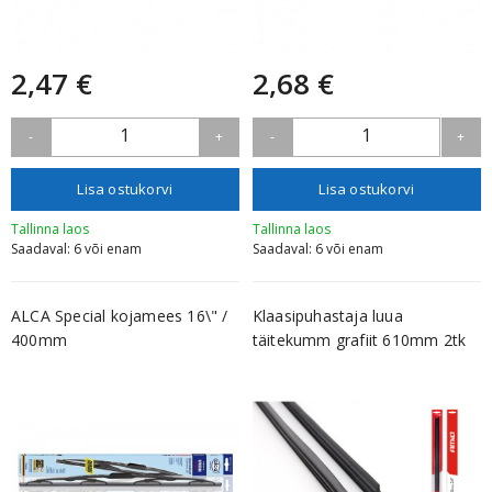
2,47 €
2,68 €
1
1
-
+
-
+
Lisa ostukorvi
Lisa ostukorvi
Tallinna laos
Tallinna laos
Saadaval: 6 või enam
Saadaval: 6 või enam
ALCA Special kojamees 16\" /
Klaasipuhastaja luua
400mm
täitekumm grafiit 610mm 2tk
Amio