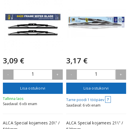
3,09 €
3,17 €
1
1
-
+
-
+
Lisa ostukorvi
Lisa ostukorvi
Tallinna laos
?
Tarne poodi 1 tööpäev
Saadaval: 6 või enam
Saadaval: 6 või enam
ALCA Special kojamees 20\" /
ALCA Special kojamees 21\" /