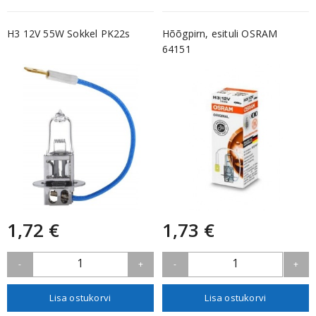
H3 12V 55W Sokkel PK22s
Hõõgpirn, esituli OSRAM
64151
1,72 €
1,73 €
1
1
-
+
-
+
Lisa ostukorvi
Lisa ostukorvi