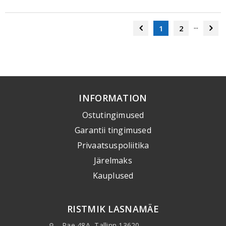
...
1
2
INFORMATION
Ostutingimused
Garantii tingimused
Privaatsuspoliitika
Järelmaks
Kauplused
RISTMIK LASNAMÄE
Pae 48A, Tallinn 13620