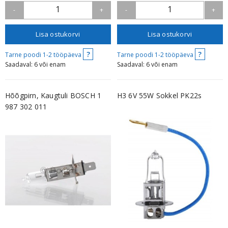
1
1
-
+
-
+
Lisa ostukorvi
Lisa ostukorvi
?
?
Tarne poodi 1-2 tööpäeva
Tarne poodi 1-2 tööpäeva
Saadaval: 6 või enam
Saadaval: 6 või enam
Hõõgpirn, Kaugtuli BOSCH 1
H3 6V 55W Sokkel PK22s
987 302 011