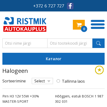
+372 6 727 727
0
Каталог
★
★
★
★
★
★
★
★
★
★
★
★
★
★
★
★
★
Halogeen
Pree
Pree
Pree
Pree
Pree
Pree
Pree
Pree
Keskm
Pree
Keskm
Keskm
Pree
Säästl
Säästl
Pree
Pree
Sorteerimine
Select
Tallinna laos
Pirn H3 12V 55W +30%
Hõõgpirn, esituli BOSCH 1 987
MASTER-SPORT
302 031