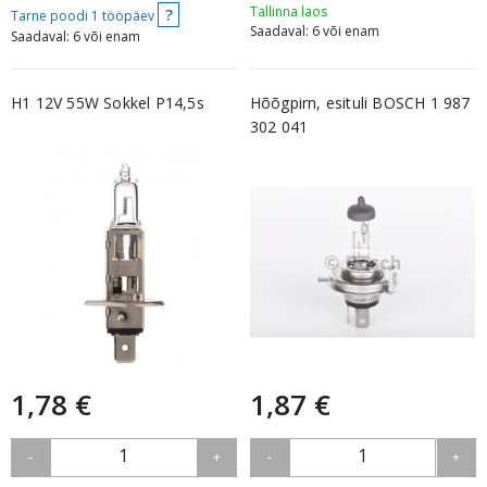
Tallinna laos
?
Tarne poodi 1 tööpäev
Saadaval: 6 või enam
Saadaval: 6 või enam
H1 12V 55W Sokkel P14,5s
Hõõgpirn, esituli BOSCH 1 987
302 041
1,78 €
1,87 €
1
1
-
+
-
+