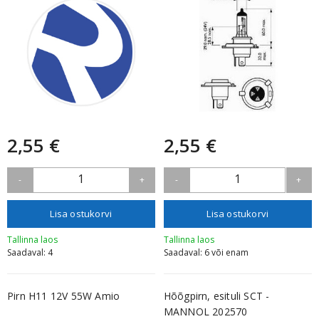
2,55 €
2,55 €
1
1
-
+
-
+
Lisa ostukorvi
Lisa ostukorvi
Tallinna laos
Tallinna laos
Saadaval: 4
Saadaval: 6 või enam
Pirn H11 12V 55W Amio
Hõõgpirn, esituli SCT -
MANNOL 202570