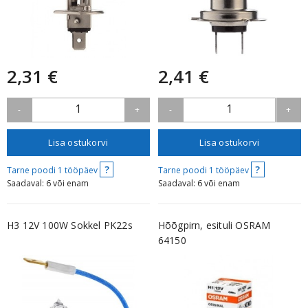
2,31 €
2,41 €
1
1
-
+
-
+
Lisa ostukorvi
Lisa ostukorvi
?
?
Tarne poodi 1 tööpäev
Tarne poodi 1 tööpäev
Saadaval: 6 või enam
Saadaval: 6 või enam
H3 12V 100W Sokkel PK22s
Hõõgpirn, esituli OSRAM
64150