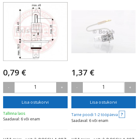
0,79 €
1,37 €
1
1
-
+
-
+
Lisa ostukorvi
Lisa ostukorvi
Tallinna laos
?
Tarne poodi 1-2 tööpäeva
Saadaval: 6 või enam
Saadaval: 6 või enam