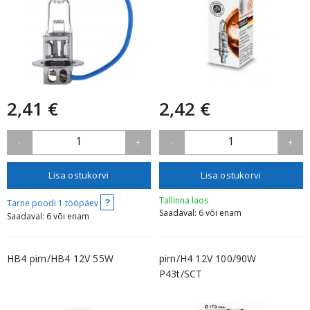
2,41 €
2,42 €
1
1
-
+
-
+
Lisa ostukorvi
Lisa ostukorvi
Tallinna laos
?
Tarne poodi 1 tööpäev
Saadaval: 6 või enam
Saadaval: 6 või enam
HB4 pirn/HB4 12V 55W
pirn/H4 12V 100/90W
P43t/SCT