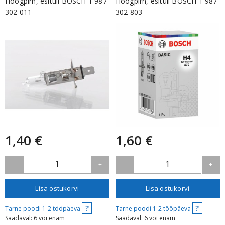
Hõõgpirn, esituli BOSCH 1 987
Hõõgpirn, esituli BOSCH 1 987
302 011
302 803
1,40 €
1,60 €
1
1
-
+
-
+
Lisa ostukorvi
Lisa ostukorvi
?
?
Tarne poodi 1-2 tööpäeva
Tarne poodi 1-2 tööpäeva
Saadaval: 6 või enam
Saadaval: 6 või enam