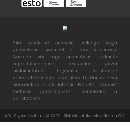
Siin avaldatud andmeid eelkõige kogu
andmebaasi andmeid ei tohi kopeerida.
Andmete või kogu andmebaasi andmete
reprodutseerimine, levitamine ja/või
ülalnimetatud tegevuste teostamine
kolmandate isikute poolt ilma TecDoc eelneva
nõusolekuta ei ole lubatud. Nõuete rikkumist
loetakse autoriõiguste rikkumiseks ja
karistatakse.
Kõik õigused kaitstud © 2025 - Ristmik autokauplus(Kleeron OÜ)