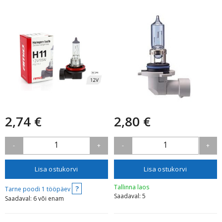
2,74 €
2,80 €
1
1
-
+
-
+
Lisa ostukorvi
Lisa ostukorvi
Tallinna laos
?
Tarne poodi 1 tööpäev
Saadaval: 5
Saadaval: 6 või enam