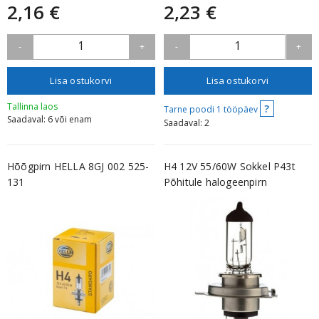
2,16 €
2,23 €
1
1
-
+
-
+
Lisa ostukorvi
Lisa ostukorvi
Tallinna laos
?
Tarne poodi 1 tööpäev
Saadaval: 6 või enam
Saadaval: 2
Hõõgpirn HELLA 8GJ 002 525-
H4 12V 55/60W Sokkel P43t
131
Põhitule halogeenpirn