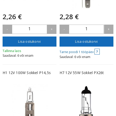
2,26 €
2,28 €
1
1
-
+
-
+
Lisa ostukorvi
Lisa ostukorvi
Tallinna laos
?
Tarne poodi 1 tööpäev
Saadaval: 6 või enam
Saadaval: 6 või enam
H1 12V 100W Sokkel P14,5s
H7 12V 55W Sokkel PX26t