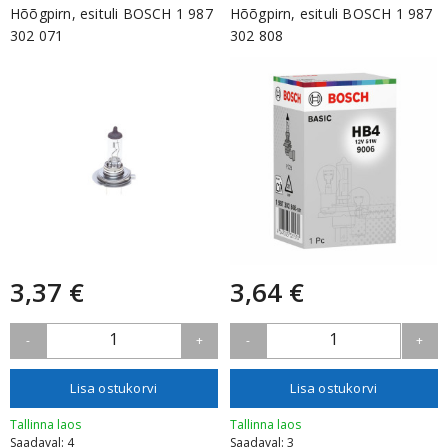
Hõõgpirn, esituli BOSCH 1 987
Hõõgpirn, esituli BOSCH 1 987
302 071
302 808
3,37 €
3,64 €
1
1
-
+
-
+
Lisa ostukorvi
Lisa ostukorvi
Tallinna laos
Tallinna laos
Saadaval: 4
Saadaval: 3