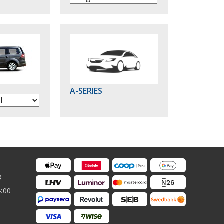
A-SERIES
8
4:00