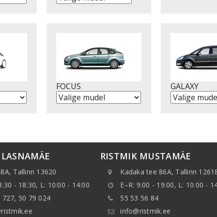
FOCUS
GALAXY
K LASNAMÄE
RISTMIK MUSTAMÄE
8A, Tallinn 13620
Kadaka tee 86A, Tallinn 1261
8:30 - 18:30, L: 10:00 - 14:00
E–R: 9:00 - 19:00, L: 10:00 - 1
 727, 50 79 024
55 53 56 84
ristmik.ee
info@ristmik.ee