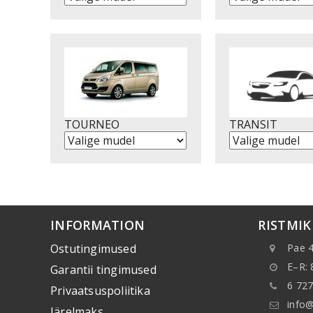
TOURNEO
TRANSIT
INFORMATION
RISTMI
Ostutingimused
Pae 4
E–R: 
Garantii tingimused
6 727
Privaatsuspoliitika
info@
Järelmaks