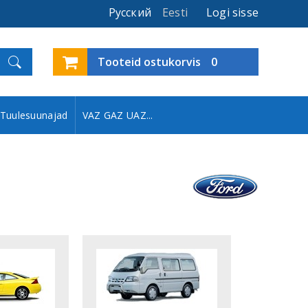
Русский
Eesti
Logi sisse
Tooteid ostukorvis
0
Tuulesuunajad
VAZ GAZ UAZ...