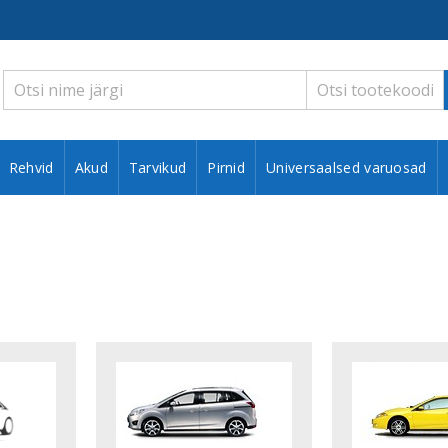
Rehvid
Akud
Tarvikud
Pirnid
Universaalsed varuosad