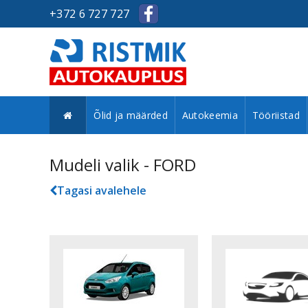
+372 6 727 727
Õlid ja määrded
Autokeemia
Tööriistad
Mudeli valik - FORD
Tagasi avalehele