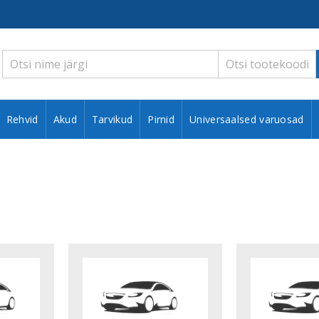
Rehvid
Akud
Tarvikud
Pirnid
Universaalsed varuosad