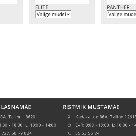
ELITE
PANTHER
K LASNAMÄE
RISTMIK MUSTAMÄE
8A, Tallinn 13620
Kadaka tee 86A, Tallinn 1261
8:30 - 18:30, L: 10:00 - 14:00
E–R: 9:00 - 19:00, L: 10:00 - 1
 727, 50 79 024
55 53 56 84