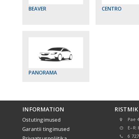
BEAVER
CENTRO
PANORAMA
INFORMATION
RISTMI
Ostutingimused
Pae 4
E–R: 
Garantii tingimused
6 727
Privaatsuspoliitika