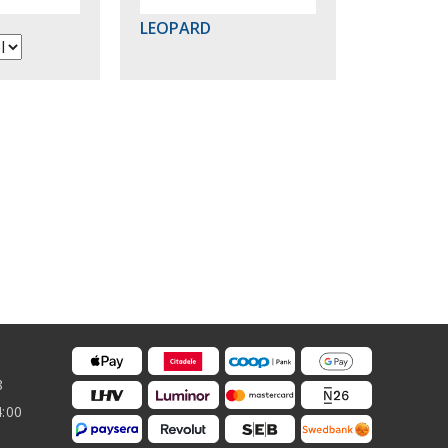
LEOPARD
8
4:00