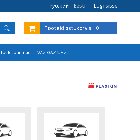
Русский
Eesti
Logi sisse
Tooteid ostukorvis
0
Tuulesuunajad
VAZ GAZ UAZ...