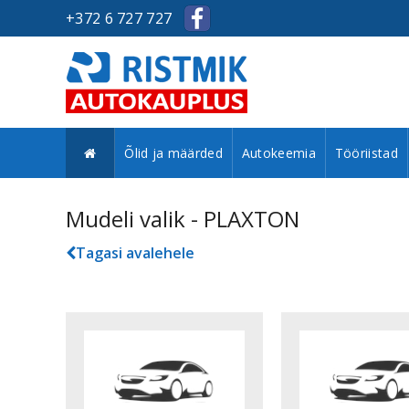
+372 6 727 727
Õlid ja määrded
Autokeemia
Tööriistad
Mudeli valik - PLAXTON
Tagasi avalehele