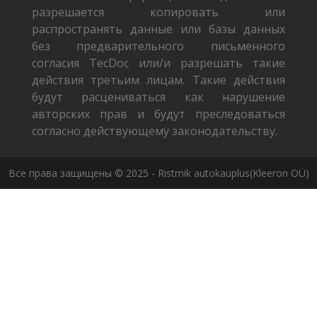
разрешается копировать или
распространять данные или базы данных
без предварительного письменного
согласия TecDoc или/и разрешать такие
действия третьим лицам. Такие действия
будут расцениваться как нарушение
авторских прав и будут преследоваться
согласно действующему законодательству.
Все права защищены © 2025 - Ristmik autokauplus(Kleeron OÜ)