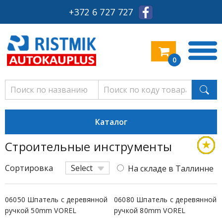
+372 6 727 727
0
Каталог
★
★
★
★
★
★
★
★
★
★
★
★
★
★
★
★
★
★
Строительные инструменты
Экон
Экон
Экон
Экон
Экон
Сред
Сред
Экон
Сред
Экон
Экон
Сред
Экон
Сред
Экон
Экон
Сред
Прем
Сортировка
Select
На складе в Таллинне
06050 Шпатель с деревянной
06080 Шпатель с деревянной
ручкой 50mm VOREL
ручкой 80mm VOREL