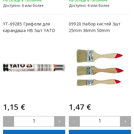
На складе в Таллинне
На складе в Таллинне
Доступно: 6 или более
Доступно: 6 или более
YT-69285 Грифели для
09920 Набор кистей 3шт
карандаша HB 5шт YATO
25mm 36mm 50mm
1,15 €
1,47 €
1
1
-
+
-
+