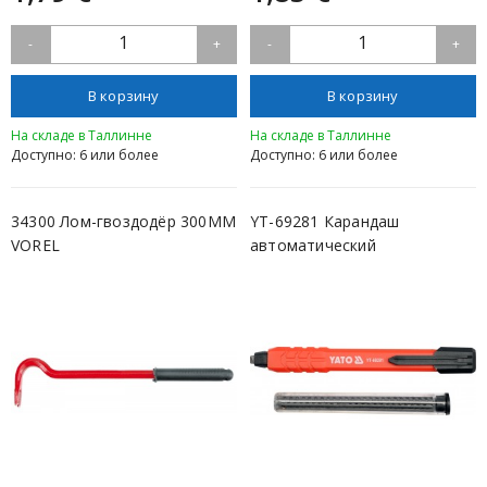
1
1
-
+
-
+
В корзину
В корзину
На складе в Таллинне
На складе в Таллинне
Доступно: 6 или более
Доступно: 6 или более
34300 Лом-гвоздодёр 300MM
YT-69281 Карандаш
VOREL
автоматический
универсальный YATO