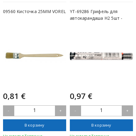
09560 Кисточка 25MM VOREL
YT-69286 Грифель для
автокарандаша H2 5шт -
Yato
0,81 €
0,97 €
1
1
-
+
-
+
В корзину
В корзину