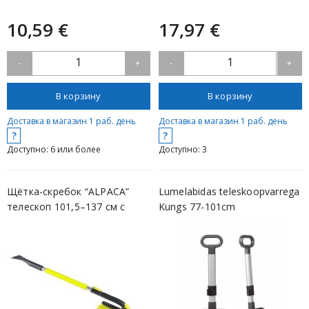
10,59 €
17,97 €
1
1
-
+
-
+
В корзину
В корзину
Доставка в магазин 1 раб. день
Доставка в магазин 1 раб. день
?
?
Доступно: 6 или более
Доступно: 3
Щётка-скребок “ALPACA”
Lumelabidas teleskoopvarrega
телескоп 101,5–137 см с
Kungs 77-101cm
поворотно...