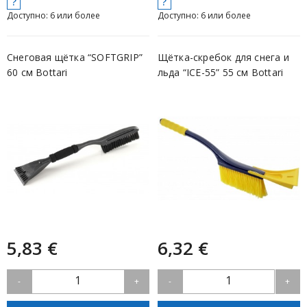
?
?
Доступно: 6 или более
Доступно: 6 или более
Снеговая щётка “SOFTGRIP”
Щётка-скребок для снега и
60 см Bottari
льда “ICE-55” 55 см Bottari
5,83 €
6,32 €
1
1
-
+
-
+