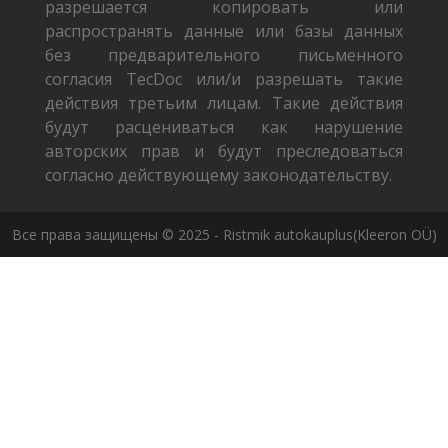
разрешается копировать или
распространять данные или базы данных
без предварительного письменного
согласия TecDoc или/и разрешать такие
действия третьим лицам. Такие действия
будут расцениваться как нарушение
авторских прав и будут преследоваться
согласно действующему законодательству.
Все права защищены © 2025 - Ristmik autokauplus(Kleeron OÜ)