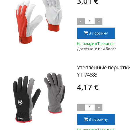
3,01 €
-
1
+
В корзину
На складе в Таллинне
Доступно: 6 или более
Утеплённые перчатки,
YT-74683
4,17 €
-
1
+
В корзину
На складе в Таллинне