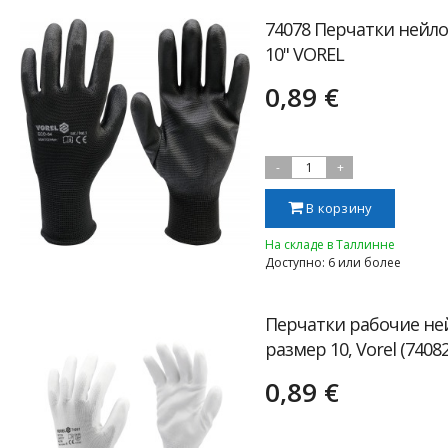
74078 Перчатки нейл
10" VOREL
0,89 €
-
1
+
В корзину
На складе в Таллинне
Доступно: 6 или более
Перчатки рабочие не
размер 10, Vorel (74082
0,89 €