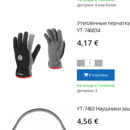
Доступно: 6 или более
Утеплённые перчатки,
YT-746834
4,17 €
-
1
+
В корзину
На складе в Таллинне
Доступно: 3
YT-7463 Наушники за
4,56 €