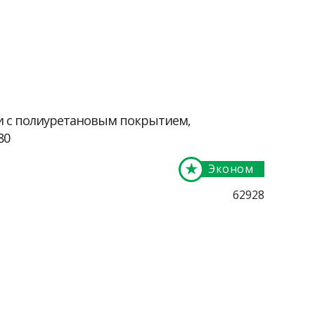
и с полиуретановым покрытием,
80
★
Эконом
62928