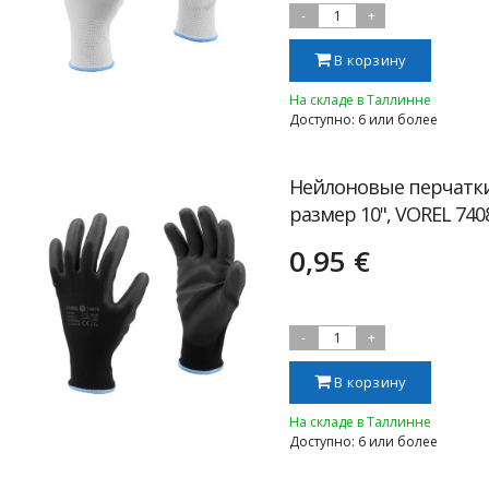
-
1
+
В корзину
На складе в Таллинне
Доступно: 6 или более
Нейлоновые перчатк
размер 10", VOREL 740
0,95 €
-
1
+
В корзину
На складе в Таллинне
Доступно: 6 или более