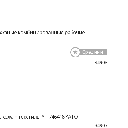
кожаные комбинированные рабочие
★
Средний
34908
 кожа + текстиль, YT-746418 YATO
34907