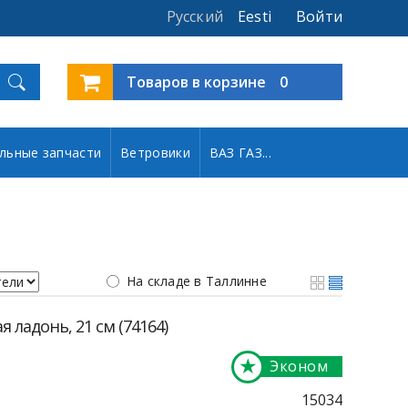
Русский
Eesti
Войти
Товаров в корзине
0
льные запчасти
Ветровики
ВАЗ ГАЗ...
На складе в Таллинне
я ладонь, 21 см (74164)
★
Эконом
15034