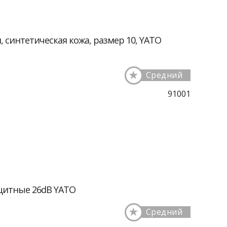
 синтетическая кожа, размер 10, YATO
★
Средний
91001
щитные 26dB YATO
★
Средний