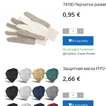
74100 Перчатки разме
0,95 €
-
1
+
В корзину
На складе в Таллинне
Доступно: 6 или более
Защитная маска FFP2-
2,66 €
-
1
+
В корзину