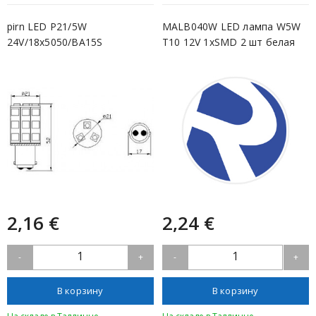
pirn LED P21/5W
MALB040W LED лампа W5W
24V/18x5050/BA15S
T10 12V 1xSMD 2 шт белая
2,16 €
2,24 €
1
1
-
+
-
+
В корзину
В корзину