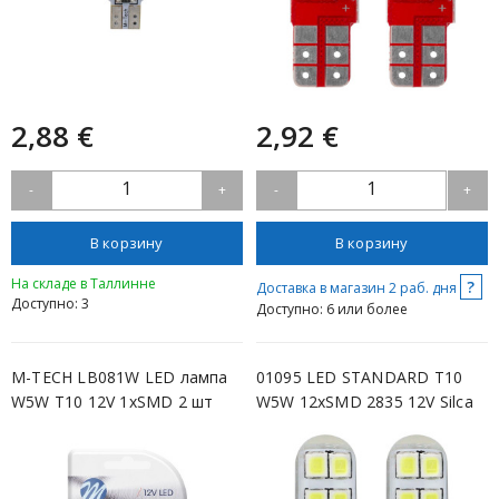
2,88 €
2,92 €
1
1
-
+
-
+
В корзину
В корзину
На складе в Таллинне
?
Доставка в магазин 2 раб. дня
Доступно: 3
Доступно: 6 или более
M-TECH LB081W LED лампа
01095 LED STANDARD T10
W5W T10 12V 1xSMD 2 шт
W5W 12xSMD 2835 12V Silca
белая
AMIO