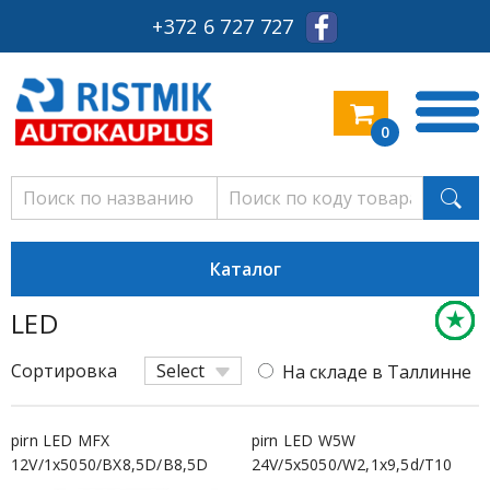
+372 6 727 727
0
Каталог
★
★
★
★
★
★
★
★
★
★
★
★
★
LED
Экон
Экон
Экон
Экон
Экон
Экон
Экон
Экон
Экон
Экон
Экон
Экон
Экон
Сортировка
Select
На складе в Таллинне
pirn LED MFX
pirn LED W5W
12V/1x5050/BX8,5D/B8,5D
24V/5x5050/W2,1x9,5d/T10