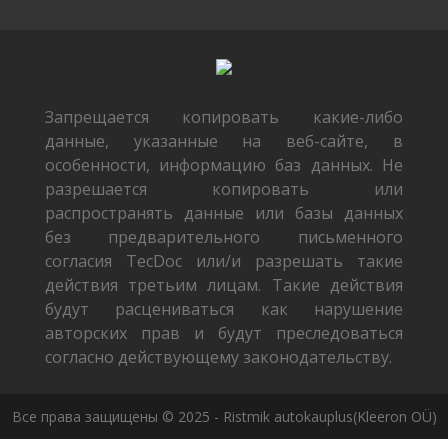
Запрещается копировать какие-либо
данные, указанные на веб-сайте, в
особенности, информацию баз данных. Не
разрешается копировать или
распространять данные или базы данных
без предварительного письменного
согласия TecDoc или/и разрешать такие
действия третьим лицам. Такие действия
будут расцениваться как нарушение
авторских прав и будут преследоваться
согласно действующему законодательству.
Все права защищены © 2025 - Ristmik autokauplus(Kleeron OÜ)