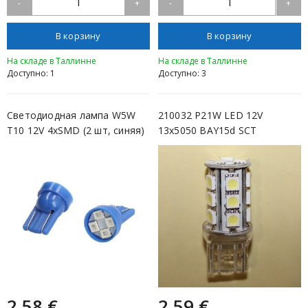
1
1
-
+
-
+
В корзину
В корзину
На складе в Таллинне
На складе в Таллинне
Доступно: 1
Доступно: 3
Светодиодная лампа W5W
210032 P21W LED 12V
T10 12V 4xSMD (2 шт, синяя)
13x5050 BAY15d SCT
M-TEC...
2,58 €
2,59 €