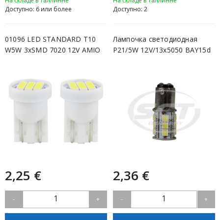
На складе в Таллинне
На складе в Таллинне
Доступно: 6 или более
Доступно: 2
01096 LED STANDARD T10
Лампочка светодиодная
W5W 3xSMD 7020 12V AMIO
P21/5W 12V/13x5050 BAY15d
SCT
2,25 €
2,36 €
1
1
-
+
-
+