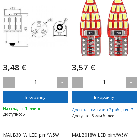
3,48 €
3,57 €
1
1
-
+
-
+
В корзину
В корзину
На складе в Таллинне
?
Доставка в магазин 2 раб. дня
Доступно: 5
Доступно: 6 или более
MALB301W LED pirn/W5W
MALB018W LED pirn/W5W