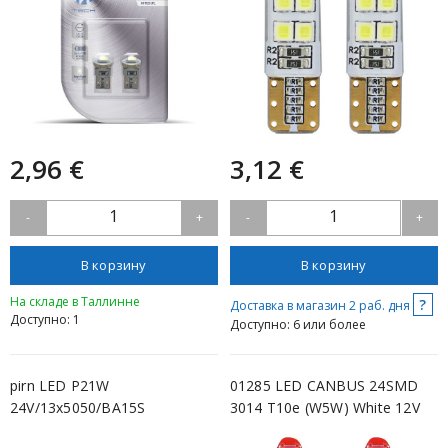
2,96 €
3,12 €
1
1
-
+
-
+
В корзину
В корзину
На складе в Таллинне
?
Доставка в магазин 2 раб. дня
Доступно: 1
Доступно: 6 или более
pirn LED P21W
01285 LED CANBUS 24SMD
24V/13x5050/BA15S
3014 T10e (W5W) White 12V
AMIO