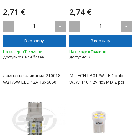
2,71 €
2,74 €
1
1
-
+
-
+
В корзину
В корзину
На складе в Таллинне
На складе в Таллинне
Доступно: 6 или более
Доступно: 3
Лампа накаливания 210018
M-TECH LB017W LED bulb
W21/5W LED 12V 13x5050
W5W T10 12V 4xSMD 2 pcs
W3x16q /...
white