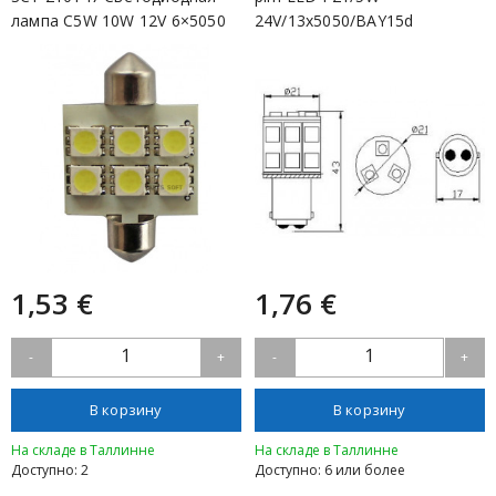
лампа C5W 10W 12V 6×5050
24V/13x5050/BAY15d
T11×31 ...
1,53 €
1,76 €
1
1
-
+
-
+
В корзину
В корзину
На складе в Таллинне
На складе в Таллинне
Доступно: 2
Доступно: 6 или более