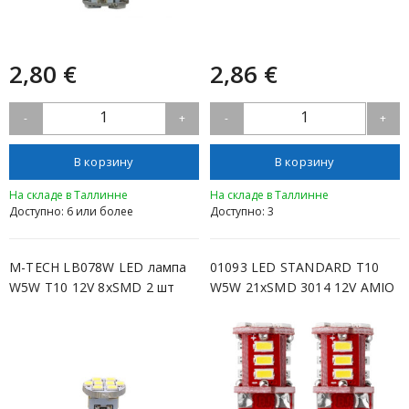
2,80 €
2,86 €
1
1
-
+
-
+
В корзину
В корзину
На складе в Таллинне
На складе в Таллинне
Доступно: 6 или более
Доступно: 3
M-TECH LB078W LED лампа
01093 LED STANDARD T10
W5W T10 12V 8xSMD 2 шт
W5W 21xSMD 3014 12V AMIO
белая