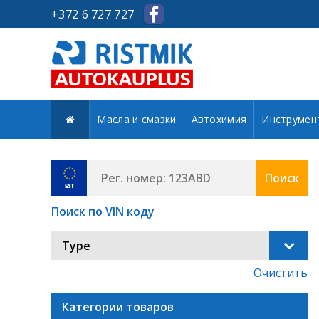
+372 6 727 727
Масла и смазки
Автохимия
Инструмен
Поиск
Поиск по VIN коду
Type
Очистить
Категории товаров