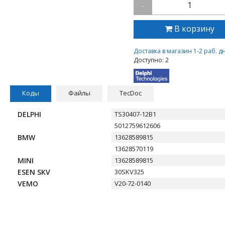
1
-
В корзину
Доставка в магазин 1-2 раб. д
Доступно: 2
Коды
Файлы
TecDoc
DELPHI
TS30407-12B1
5012759612606
BMW
13628589815
13628570119
MINI
13628589815
ESEN SKV
30SKV325
VEMO
V20-72-0140