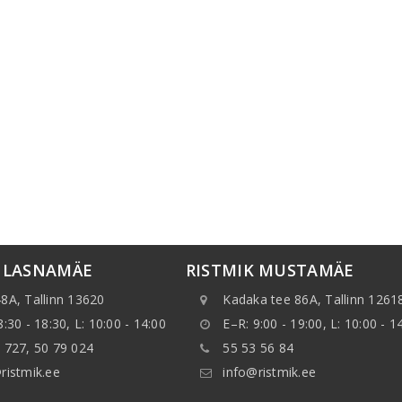
K LASNAMÄE
RISTMIK MUSTAMÄE
8A, Tallinn 13620
Kadaka tee 86A, Tallinn 1261
8:30 - 18:30, L: 10:00 - 14:00
E–R: 9:00 - 19:00, L: 10:00 - 1
 727, 50 79 024
55 53 56 84
ristmik.ee
info@ristmik.ee