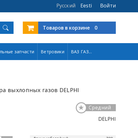
Русский
Eesti
Войти
Товаров в корзине
0
льные запчасти
Ветровики
ВАЗ ГАЗ...
ра выхлопных газов DELPHI
★
Средний
DELPHI