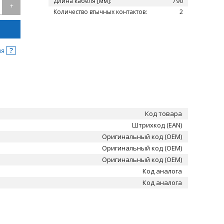
Длина кабеля [мм]:
790
+
Количество втычных контактов:
2
?
ня
Код товара
Штрихкод (EAN)
Оригинальный код (OEM)
Оригинальный код (OEM)
Оригинальный код (OEM)
Код аналога
Код аналога