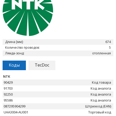
Длина [мм]:
674
Количество проводов:
5
Лямда-зонд:
отопленная
Коды
TecDoc
NTK
90429
Код товара
91703
Код аналога
92250
Код аналога
95586
Код аналога
087295904299
Штрихкод (EAN)
UAA3004-AU001
Торговый код