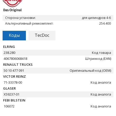
Сторона установки:
для цилиндров 4-6
Альтернативный ремкомплект:
254.400
Коды
TecDoc
ELRING
238.280
Код товара
4067806068418
Штрихкод (EAN)
RENAULT TRUCKS
50 10 477 091
Оригинальный код (OEM)
VICTOR REINZ
71-33378-00
Код аналога
GLASER
X59237-01
Код аналога
FEBI BILSTEIN
106072
Код аналога