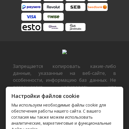
Запрещается копировать какие-либо
данные, указанные на веб-сайте, в
особенности, информацию баз данных. Не
разрешается копировать или
распространять данные или базы данных
Настройки файлов cookie
без предварительного письменного
Мы используем необходимые файлы cookie для
согласия TecDoc или/и разрешать такие
обеспечения работы нашего сайта. С вашего
действия третьим лицам. Такие действия
согласия мы также можем использовать
будут расцениваться как нарушение
аналитические, маркетинговые и функциональные
авторских прав и будут преследоваться