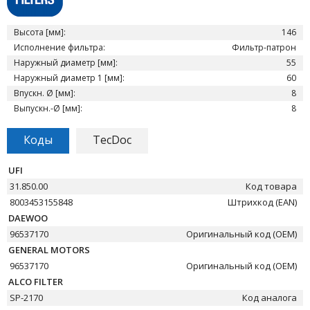
Высота [мм]:
146
Исполнение фильтра:
Фильтр-патрон
Наружный диаметр [мм]:
55
Наружный диаметр 1 [мм]:
60
Впускн. Ø [мм]:
8
Выпускн.-Ø [мм]:
8
Коды
TecDoc
UFI
31.850.00
Код товара
8003453155848
Штрихкод (EAN)
DAEWOO
96537170
Оригинальный код (OEM)
GENERAL MOTORS
96537170
Оригинальный код (OEM)
ALCO FILTER
SP-2170
Код аналога