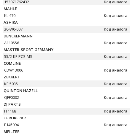
153071762432
Код аналога
MAHLE
KL 470
Код аналога
ASHIKA
30-W0-007
Код аналога
DENCKERMANN
A110556
Код аналога
MASTER-SPORT GERMANY
55/2-KF-PCS-MS
Код аналога
COMLINE
CDW13006
Код аналога
ZEKKERT
KF-5035
Код аналога
QUINTON HAZELL
QFF0002
Код аналога
DJ PARTS
FF1168
Код аналога
EUROREPAR
E145094
Код аналога
MFILTER