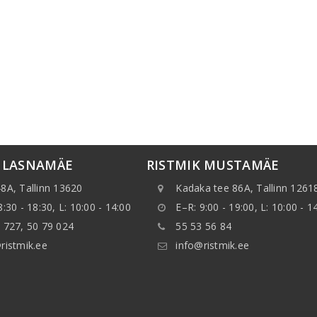
K LASNAMÄE
RISTMIK MUSTAMÄE
8A, Tallinn 13620
Kadaka tee 86A, Tallinn 1261
8:30 - 18:30, L: 10:00 - 14:00
E–R: 9:00 - 19:00, L: 10:00 - 1
 727, 50 79 024
55 53 56 84
ristmik.ee
info@ristmik.ee