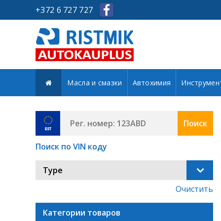
+372 6 727 727
Масла и смазки
Автохимия
Инструмен
Поиск
Поиск по VIN коду
Type
Очистить
Категории товаров