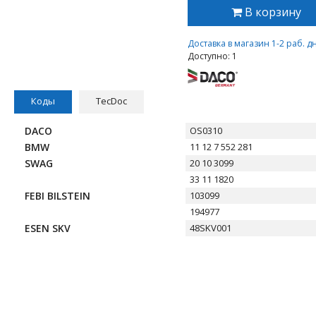
В корзину
Доставка в магазин 1-2 раб. д
Доступно: 1
Коды
TecDoc
DACO
OS0310
BMW
11 12 7 552 281
SWAG
20 10 3099
33 11 1820
FEBI BILSTEIN
103099
194977
ESEN SKV
48SKV001