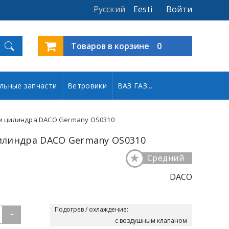
Русский
Eesti
Войти
Товаров в корзине
0
льные запчасти
Ветровики
ВАЗ ГАЗ...
и цилиндра DACO Germany OS0310
илиндра DACO Germany OS0310
★
Средний
DACO
Подогрев / охлаждение:
+
с воздушным клапаном