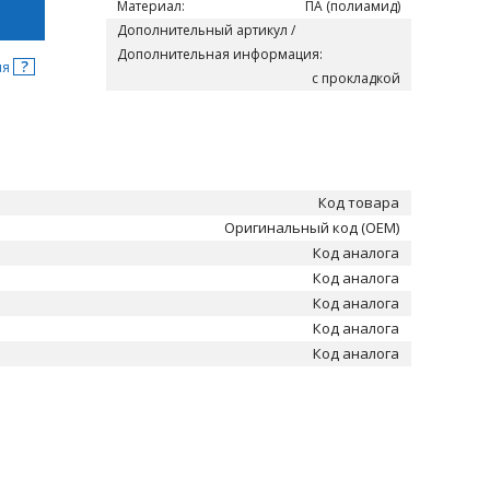
Материал:
ПА (полиамид)
Дополнительный артикул /
Дополнительная информация:
?
ня
с прокладкой
Код товара
Оригинальный код (OEM)
Код аналога
Код аналога
Код аналога
Код аналога
Код аналога