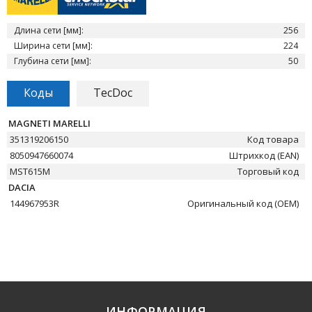
Длина сети [мм]:
256
Ширина сети [мм]:
224
Глубина сети [мм]:
50
Коды
TecDoc
MAGNETI MARELLI
351319206150
Код товара
8050947660074
Штрихкод (EAN)
MST615M
Торговый код
DACIA
144967953R
Оригинальный код (OEM)
ИНФОРМАЦИЯ