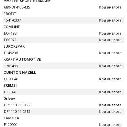
MASTER-SPORT GERMANY
68X-OF-PCS-MS
Код аналога
PROFIT
1541-0337
Код аналога
COMLINE
EOF198
Код аналога
EOF072
Код аналога
EUROREPAR
E149236
Код аналога
KRAFT AUTOMOTIVE
1701499
Код аналога
QUINTON HAZELL
QFL0048
Код аналога
BREMSI
FL0014
Код аналога
Dr!ve+
DP1110.11.0199
Код аналога
DP1110.11.0215
Код аналога
KAMOKA
F120901
Код аналога