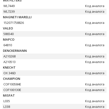
WIX FILTERS
WL7449
Код аналога
WL7239
Код аналога
MAGNETI MARELLI
152071758826
Код аналога
VALEO
586540
Код аналога
MAPCO
64810
Код аналога
DENCKERMANN
A210268
Код аналога
A210513
Код аналога
KNECHT
OX 346D
Код аналога
CHAMPION
COF100584E
Код аналога
COF100130E
Код аналога
MISFAT
L035
Код аналога
L338
Код аналога