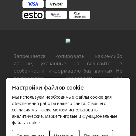
Запрещается копировать какие-либо
данные, указанные на веб-сайте, в
особенности, информацию баз данных. Не
разрешается копировать или
распространять данные или базы данных
Настройки файлов cookie
без предварительного письменного
Мы используем необходимые файлы cookie для
согласия TecDoc или/и разрешать такие
обеспечения работы нашего сайта. С вашего
действия третьим лицам. Такие действия
согласия мы также можем использовать
будут расцениваться как нарушение
аналитические, маркетинговые и функциональные
авторских прав и будут преследоваться
файлы cookie.
согласно действующему законодательству.