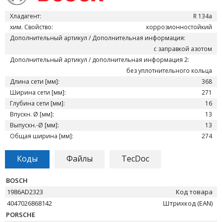
Хладагент:
R 134a
хим. Свойство:
коррозионностойкий
Дополнительный артикул / Дополнительная информация:
с заправкой азотом
Дополнительный артикул / дополнительная информация 2:
без уплотнительного кольца
Длина сети [мм]:
368
Ширина сети [мм]:
271
Глубина сети [мм]:
16
Впускн. Ø [мм]:
13
Выпускн.-Ø [мм]:
13
Общая ширина [мм]:
274
Коды
Файлы
TecDoc
BOSCH
1986AD2323
Код товара
4047026868142
Штрихкод (EAN)
PORSCHE