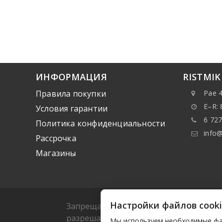
ИНФОРМАЦИЯ
RISTMI
Правила покупки
Pae 4
E–R: 
Условия гарантии
6 727
Политика конфиденциальности
info@
Рассрочка
Mагазины
Настройки файлов cook
Запрещается копировать какие-либо да
разрешается копировать или распрост
Мы используем необходимые фай