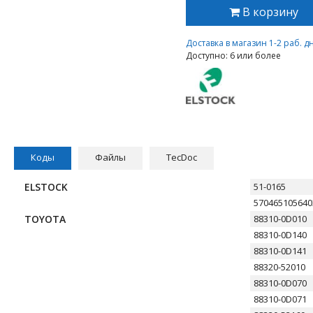
В корзину
Доставка в магазин 1-2 раб. д
Доступно: 6 или более
Коды
Файлы
TecDoc
ELSTOCK
51-0165
570465105640
TOYOTA
88310-0D010
88310-0D140
88310-0D141
88320-52010
88310-0D070
88310-0D071