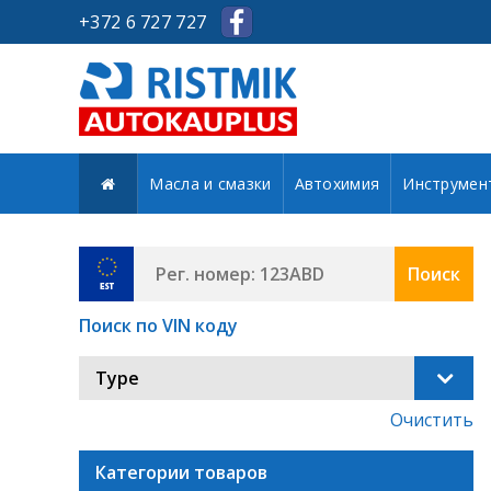
+372 6 727 727
Масла и смазки
Автохимия
Инструмен
Поиск
Поиск по VIN коду
Type
Очистить
Категории товаров