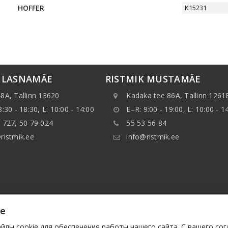
HOFFER
K15231
K LASNAMÄE
RISTMIK MUSTAMÄE
8A, Tallinn 13620
Kadaka tee 86A, Tallinn 1261
8:30 - 18:30, L: 10:00 - 14:00
E–R: 9:00 - 19:00, L: 10:00 - 1
 727, 50 79 024
55 53 56 84
ristmik.ee
info@ristmik.ee
ie
нные, указанные на веб-сайте, в особенности, информ
ранять данные или базы данных без предварительного 
лы cookie для обеспечения работы нашего сайта. С вашего со