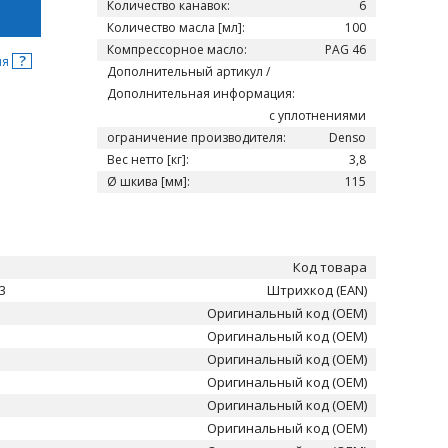
Количество канавок:
6
Количество масла [мл]:
100
Компрессорное масло:
PAG 46
?
ня
Дополнительный артикул /
Дополнительная информация:
с уплотнениями
ограничение производителя:
Denso
Вес нетто [кг]:
3,8
Ø шкива [мм]:
115
Код товара
3
Штрихкод (EAN)
Оригинальный код (OEM)
Оригинальный код (OEM)
Оригинальный код (OEM)
Оригинальный код (OEM)
Оригинальный код (OEM)
Оригинальный код (OEM)