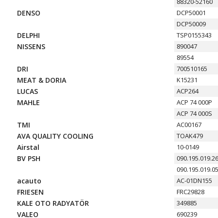
88320-52160
DENSO
DCP50001
DCP50009
DELPHI
TSP0155343
NISSENS
890047
89554
DRI
700510165
MEAT & DORIA
K15231
LUCAS
ACP264
MAHLE
ACP 74 000P
ACP 74 000S
TMI
AC00167
AVA QUALITY COOLING
TOAK479
Airstal
10-0149
BV PSH
090.195.019.2
090.195.019.0
acauto
AC-01DN155
FRIESEN
FRC29828
KALE OTO RADYATÖR
349885
VALEO
690239