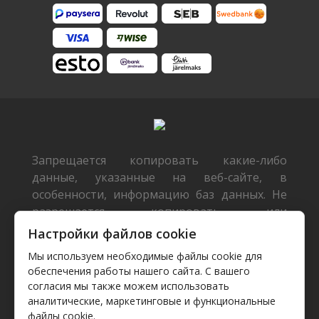
Запрещается копировать какие-либо
данные, указанные на веб-сайте, в
особенности, информацию баз данных. Не
разрешается копировать или
распространять данные или базы данных
Настройки файлов cookie
без предварительного письменного
Мы используем необходимые файлы cookie для
согласия TecDoc или/и разрешать такие
обеспечения работы нашего сайта. С вашего
действия третьим лицам. Такие действия
согласия мы также можем использовать
будут расцениваться как нарушение
аналитические, маркетинговые и функциональные
авторских прав и будут преследоваться
файлы cookie.