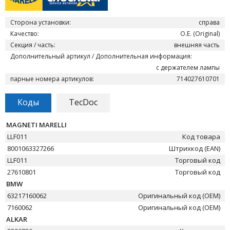
Сторона установки:
справа
Качество:
O.E. (Original)
Секция / часть:
внешняя часть
Дополнительный артикул / Дополнительная информация:
с держателем лампы
парные номера артикулов:
714027610701
Коды
TecDoc
MAGNETI MARELLI
LLF011
Код товара
8001063327266
Штрихкод (EAN)
LLF011
Торговый код
27610801
Торговый код
BMW
63217160062
Оригинальный код (OEM)
7160062
Оригинальный код (OEM)
ALKAR