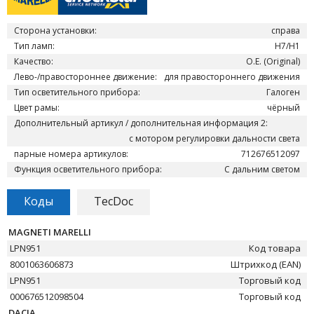
Сторона установки:
справа
Тип ламп:
H7/H1
Качество:
O.E. (Original)
Лево-/правостороннее движение:
для правостороннего движения
Тип осветительного прибора:
Галоген
Цвет рамы:
чёрный
Дополнительный артикул / дополнительная информация 2:
с мотором регулировки дальности света
парные номера артикулов:
712676512097
Функция осветительного прибора:
С дальним светом
Коды
TecDoc
MAGNETI MARELLI
LPN951
Код товара
8001063606873
Штрихкод (EAN)
LPN951
Торговый код
000676512098504
Торговый код
DACIA