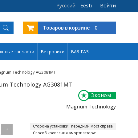
Русский
Eesti
Войти
Товаров в корзине
0
льные запчасти
Ветровики
ВАЗ ГАЗ...
gnum Technology AG3081MT
um Technology AG3081MT
★
Эконом
Magnum Technology
Сторона установки:
передний мост справа
+
Способ крепления амортизатора: