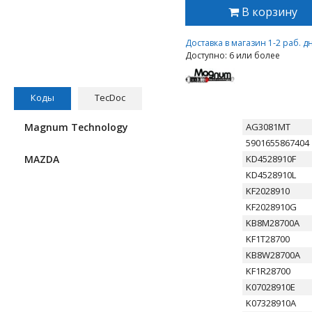
В корзину
Доставка в магазин 1-2 раб. д
Доступно: 6 или более
Коды
TecDoc
Magnum Technology
AG3081MT
5901655867404
MAZDA
KD4528910F
KD4528910L
KF2028910
KF2028910G
KB8M28700A
KF1T28700
KB8W28700A
KF1R28700
K07028910E
K07328910A