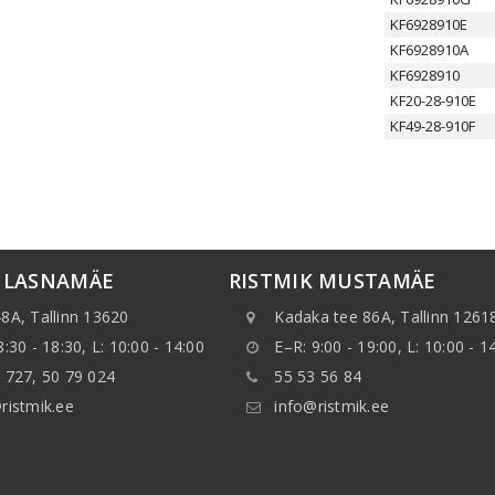
KF6928910E
KF6928910A
KF6928910
KF20-28-910E
KF49-28-910F
K LASNAMÄE
RISTMIK MUSTAMÄE
8A, Tallinn 13620
Kadaka tee 86A, Tallinn 1261
8:30 - 18:30, L: 10:00 - 14:00
E–R: 9:00 - 19:00, L: 10:00 - 1
 727, 50 79 024
55 53 56 84
ristmik.ee
info@ristmik.ee