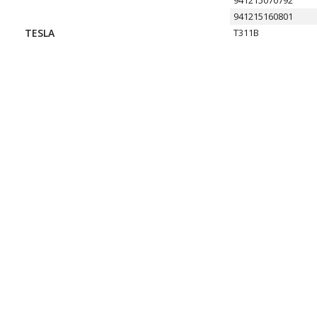
941215070792
941215160801
TESLA
T311B