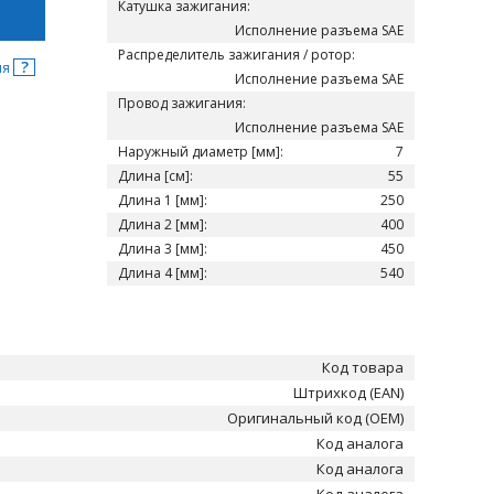
Катушка зажигания:
Исполнение разъема SAE
Распределитель зажигания / ротор:
?
ня
Исполнение разъема SAE
Провод зажигания:
Исполнение разъема SAE
Наружный диаметр [мм]:
7
Длина [см]:
55
Длина 1 [мм]:
250
Длина 2 [мм]:
400
Длина 3 [мм]:
450
Длина 4 [мм]:
540
Код товара
Штрихкод (EAN)
Оригинальный код (OEM)
Код аналога
Код аналога