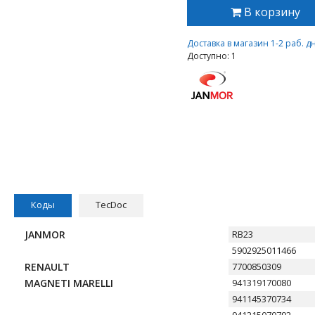
В корзину
Доставка в магазин 1-2 раб. д
Доступно: 1
Коды
TecDoc
JANMOR
RB23
5902925011466
RENAULT
7700850309
MAGNETI MARELLI
941319170080
941145370734