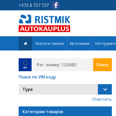
+372 6 727 727
Масла и смазки
Автохимия
Инструмен
Поиск
Поиск по VIN коду
Type
Очистить
Категории товаров