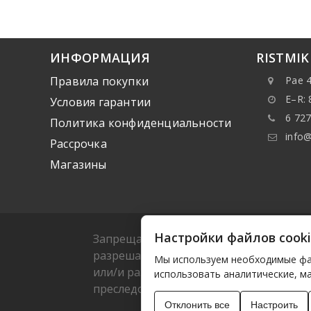
ИНФОРМАЦИЯ
RISTMI
Правила покупки
Pae 4
E–R: 
Условия гарантии
6 727
Политика конфиденциальности
info@
Рассрочка
Mагазины
Настройки файлов cook
Запрещается копировать какие-либо да
разрешается копировать или распрост
Мы используем необходимые фай
или/и разрешать такие действия треть
использовать аналитические, м
преследоваться согласно действующем
Отклонить все
Настроить