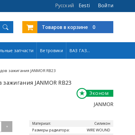
Русский
Eesti
Войти
Товаров в корзине
0
льные запчасти
Ветровики
ВАЗ ГАЗ...
дов зажигания JANMOR RB23
в зажигания JANMOR RB23
★
Эконом
JANMOR
Материал:
Силикон
+
Размеры радиатора:
WIRE WOUND