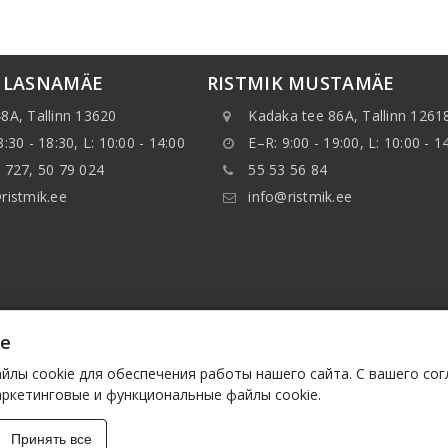
K LASNAMÄE
RISTMIK MUSTAMÄE
8A, Tallinn 13620
Kadaka tee 86A, Tallinn 1261
8:30 - 18:30, L: 10:00 - 14:00
E–R: 9:00 - 19:00, L: 10:00 - 1
 727, 50 79 024
55 53 56 84
ristmik.ee
info@ristmik.ee
ie
нные, указанные на веб-сайте, в особенности, информ
ранять данные или базы данных без предварительного 
лы cookie для обеспечения работы нашего сайта. С вашего со
им лицам. Такие действия будут расцениваться как нар
аркетинговые и функциональные файлы cookie.
у законодательству.
Принять все