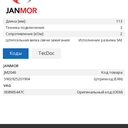
Длина [мм]:
113
Техника подключения:
3
Сопротивление [кОм]:
2
Штепсельная вилка свечи зажигания:
Исполнение разъема SAE
Коды
TecDoc
JANMOR
JM2046
Код товара
5902925201904
Штрихкод (EAN)
VAG
058905447C
Оригинальный код (OEM)