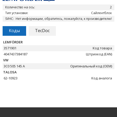
Количество на ось:
2
Тип установки:
Сайлентблок
SVHC:
Нет информации, обратитесь, пожалуйста, к производителю!
Коды
TecDoc
LEMFÖRDER
3571901
Код товара
4047437384187
Штрихкод (EAN)
VW
3C0 505 145 A
Оригинальный код (OEM)
TALOSA
62-10923
Код аналога