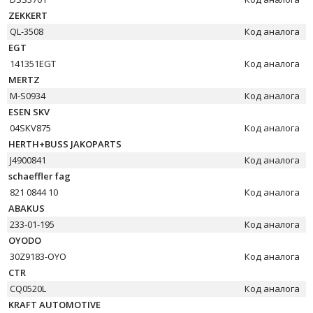
ZEKKERT
QL-3508
Код аналога
EGT
141351EGT
Код аналога
MERTZ
M-S0934
Код аналога
ESEN SKV
04SKV875
Код аналога
HERTH+BUSS JAKOPARTS
J4900841
Код аналога
schaeffler fag
821 0844 10
Код аналога
ABAKUS
233-01-195
Код аналога
OYODO
30Z9183-OYO
Код аналога
CTR
CQ0520L
Код аналога
KRAFT AUTOMOTIVE