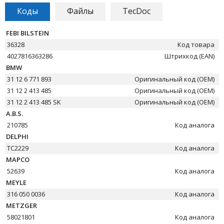
Коды
Файлы
TecDoc
FEBI BILSTEIN
36328
Код товара
4027816363286
Штрихкод (EAN)
BMW
31 12 6 771 893
Оригинальный код (OEM)
31 12 2 413 485
Оригинальный код (OEM)
31 12 2 413 485 SK
Оригинальный код (OEM)
A.B.S.
210785
Код аналога
DELPHI
TC2229
Код аналога
MAPCO
52639
Код аналога
MEYLE
316 050 0036
Код аналога
METZGER
58021801
Код аналога