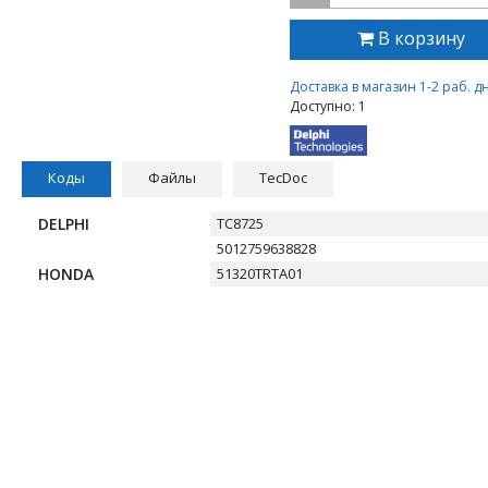
В корзину
Доставка в магазин 1-2 раб. д
Доступно: 1
Коды
Файлы
TecDoc
DELPHI
TC8725
5012759638828
HONDA
51320TRTA01