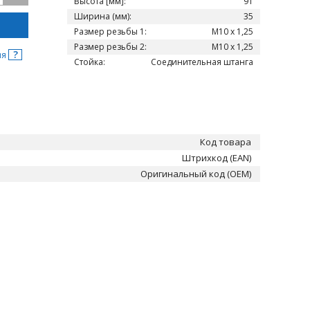
Высота [мм]:
91
Ширина (мм):
35
Размер резьбы 1:
M10 x 1,25
Размер резьбы 2:
M10 x 1,25
?
ня
Стойка:
Соединительная штанга
Код товара
Штрихкод (EAN)
Оригинальный код (OEM)