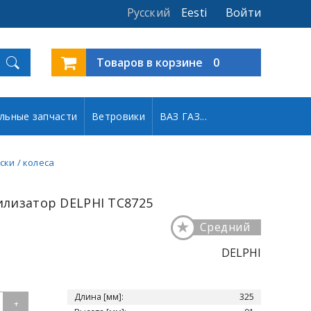
Русский
Eesti
Войти
Товаров в корзине
0
льные запчасти
Ветровики
ВАЗ ГАЗ...
ски / колеса
билизатор DELPHI TC8725
★
Средний
DELPHI
Длина [мм]:
325
+