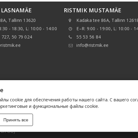
K LASNAMÄE
RISTMIK MUSTAMÄE
8A, Tallinn 13620
Kadaka tee 86A, Tallinn 1261
8:30 - 18:30, L: 10:00 - 14:00
E–R: 9:00 - 19:00, L: 10:00 - 1
 727, 50 79 024
55 53 56 84
ristmik.ee
info@ristmik.ee
ie
нные, указанные на веб-сайте, в особенности, информ
ранять данные или базы данных без предварительного 
лы cookie для обеспечения работы нашего сайта. С вашего со
им лицам. Такие действия будут расцениваться как нар
аркетинговые и функциональные файлы cookie.
у законодательству.
Принять все
ron OÜ)