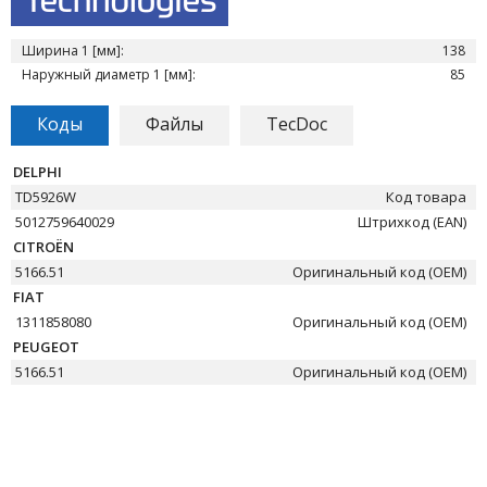
Ширина 1 [мм]:
138
Наружный диаметр 1 [мм]:
85
Коды
Файлы
TecDoc
DELPHI
TD5926W
Код товара
5012759640029
Штрихкод (EAN)
CITROËN
5166.51
Оригинальный код (OEM)
FIAT
1311858080
Оригинальный код (OEM)
PEUGEOT
5166.51
Оригинальный код (OEM)