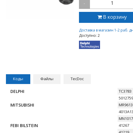
1
-
В корзину
Доставка в магазин 1-2 раб. д
Доступно: 2
Коды
Файлы
TecDoc
DELPHI
TC3783
501275
MITSUBISHI
MR9613
4013A1
MN1017
FEBI BILSTEIN
41267
41219