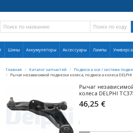
т
Шины
Аккумуляторы
Аксессуары
Лампы
Универса
Главная
Каталог запчастей
Подвеска оси / система подве
Рычаг независимой подвески колеса, подвеска колеса DELPHI
Рычаг независимой
колеса DELPHI TC37
46,25 €
: