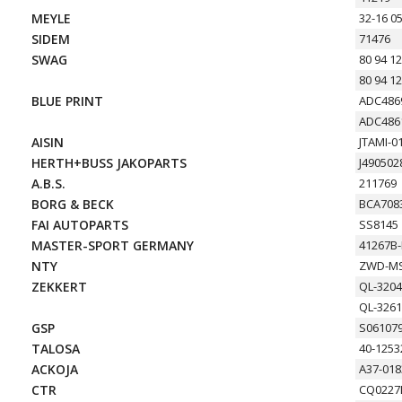
MEYLE
32-16 0
SIDEM
71476
SWAG
80 94 1
80 94 1
BLUE PRINT
ADC486
ADC486
AISIN
JTAMI-0
HERTH+BUSS JAKOPARTS
J490502
A.B.S.
211769
BORG & BECK
BCA708
FAI AUTOPARTS
SS8145
MASTER-SPORT GERMANY
41267B
NTY
ZWD-MS
ZEKKERT
QL-320
QL-326
GSP
S06107
TALOSA
40-1253
ACKOJA
A37-018
CTR
CQ0227