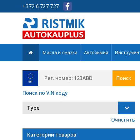
+372 6 727 727
Масла и смазки
Автохимия
Инструмен
Поиск
Поиск по VIN коду
Type
Очистить
Категории товаров