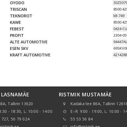
OYODO
30Z507
TRISCAN
8500 42
TEKNOROT
MI-749
KAWE
8500 42
FEBEST
0424-C
PROFIT
2304-05
ALTE AUTOMOTIVE
94447A
ESEN SKV
69SKV0
KRAFT AUTOMOTIVE
421428
K LASNAMÄE
RISTMIK MUSTAMÄE
8A, Tallinn 13620
Kadaka tee 86A, Tallinn 1261
8:30 - 18:30, L: 10:00 - 14:00
E–R: 9:00 - 19:00, L: 10:00 - 1
 727, 50 79 024
55 53 56 84
ristmik.ee
info@ristmik.ee