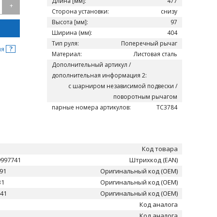
Длина [мм]:
477
+
Сторона установки:
снизу
Высота [мм]:
97
Ширина (мм):
404
Тип руля:
Поперечный рычаг
?
ня
Материал:
Листовая сталь
Дополнительный артикул /
дополнительная информация 2:
c шарниром независимой подвески /
поворотным рычагом
парные номера артикулов:
TC3784
Код товара
9997741
Штрихкод (EAN)
91
Оригинальный код (OEM)
31
Оригинальный код (OEM)
41
Оригинальный код (OEM)
Код аналога
Код аналога