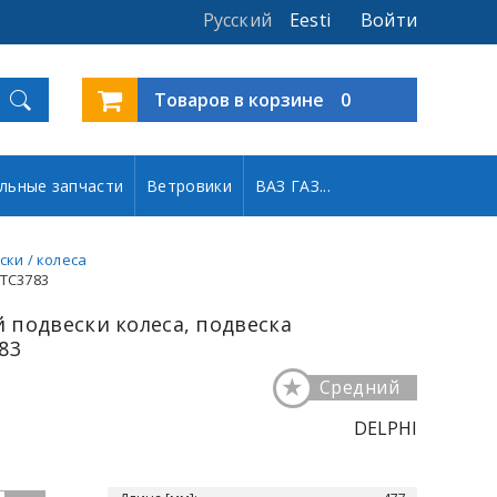
Русский
Eesti
Войти
Товаров в корзине
0
льные запчасти
Ветровики
ВАЗ ГАЗ...
ски / колеса
 TC3783
 подвески колеса, подвеска
83
★
Средний
DELPHI