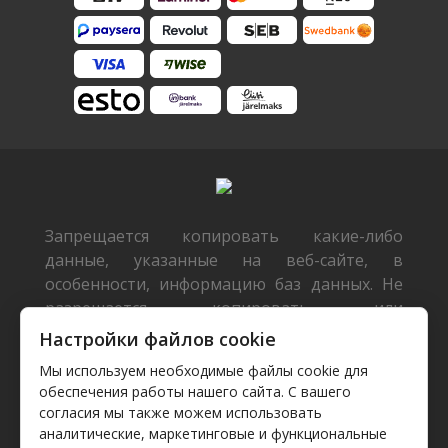
Запрещается копировать какие-либо
данные, указанные на веб-сайте, в
особенности, информацию баз данных. Не
разрешается копировать или
распространять данные или базы данных
Настройки файлов cookie
без предварительного письменного
Мы используем необходимые файлы cookie для
согласия TecDoc или/и разрешать такие
обеспечения работы нашего сайта. С вашего
действия третьим лицам. Такие действия
согласия мы также можем использовать
будут расцениваться как нарушение
аналитические, маркетинговые и функциональные