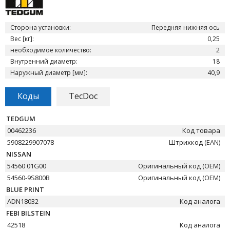
Сторона установки:
Передняя нижняя ось
Вес [кг]:
0,25
необходимое количество:
2
Внутренний диаметр:
18
Наружный диаметр [мм]:
40,9
Коды
TecDoc
TEDGUM
00462236
Код товара
5908229907078
Штрихкод (EAN)
NISSAN
54560 01G00
Оригинальный код (OEM)
54560-9S800B
Оригинальный код (OEM)
BLUE PRINT
ADN18032
Код аналога
FEBI BILSTEIN
42518
Код аналога