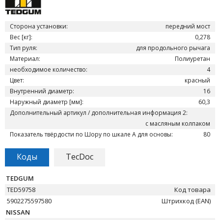
Сторона установки:
передний мост
Вес [кг]:
0,278
Тип руля:
для продольного рычага
Материал:
Полиуретан
необходимое количество:
4
Цвет:
красный
Внутренний диаметр:
16
Наружный диаметр [мм]:
60,3
Дополнительный артикул / дополнительная информация 2:
с масляным колпаком
Показатель твёрдости по Шору по шкале А для основы:
80
Коды
TecDoc
TEDGUM
TED59758
Код товара
5902275597580
Штрихкод (EAN)
NISSAN