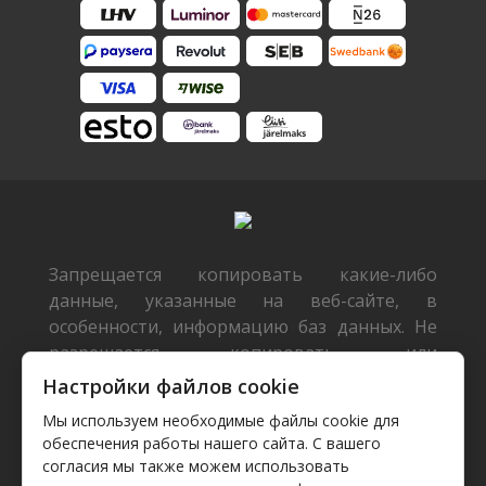
Запрещается копировать какие-либо
данные, указанные на веб-сайте, в
особенности, информацию баз данных. Не
разрешается копировать или
распространять данные или базы данных
Настройки файлов cookie
без предварительного письменного
Мы используем необходимые файлы cookie для
согласия TecDoc или/и разрешать такие
обеспечения работы нашего сайта. С вашего
действия третьим лицам. Такие действия
согласия мы также можем использовать
будут расцениваться как нарушение