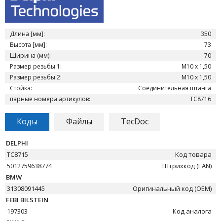
Длина [мм]:
350
Высота [мм]:
73
Ширина (мм):
70
Размер резьбы 1:
M10 x 1,50
Размер резьбы 2:
M10 x 1,50
Стойка:
Соединительная штанга
парные номера артикулов:
TC8716
Коды
Файлы
TecDoc
DELPHI
TC8715
Код товара
5012759638774
Штрихкод (EAN)
BMW
31308091445
Оригинальный код (OEM)
FEBI BILSTEIN
197303
Код аналога