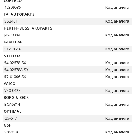
CORTECO
49399535
Код аналога
FAI AUTOPARTS
SS2461
Код аналога
HERTH+BUSS JAKOPARTS
J4908009
Код аналога
KAVO PARTS
SCA-8516
Код аналога
STELLOX
54-02678-SX
Код аналога
54-02678A-SX
Код аналога
57-61006-SX
Код аналога
VAICO
V40-0428
Код аналога
BORG & BECK
BCA6814
Код аналога
OPTIMAL
G5-647
Код аналога
GSP
S060126
Код аналога