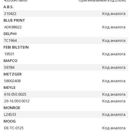
45200A79B00
Оригинальный код (OEM)
A.B.S.
210422
Код аналога
BLUE PRINT
ADK88622
Код аналога
DELPHI
TC1964
Код аналога
FEBI BILSTEIN
19501
Код аналога
MAPCO
59784
Код аналога
METZGER
58002408
Код аналога
MEYLE
616 050 0025
Код аналога
29-16 050 0012
Код аналога
MONROE
L24533
Код аналога
MOOG
DE-TC-0125
Код аналога