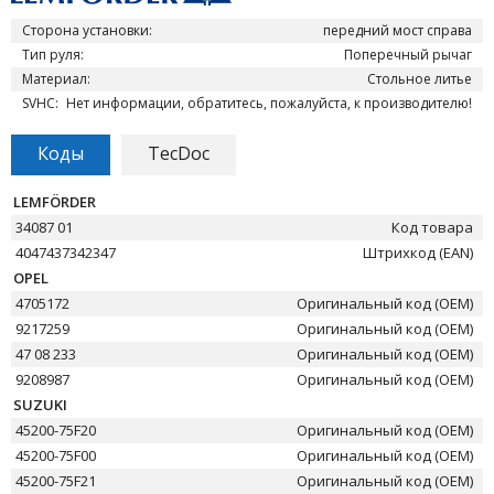
Сторона установки:
передний мост справа
Тип руля:
Поперечный рычаг
Материал:
Стольное литье
SVHC:
Нет информации, обратитесь, пожалуйста, к производителю!
Коды
TecDoc
LEMFÖRDER
34087 01
Код товара
4047437342347
Штрихкод (EAN)
OPEL
4705172
Оригинальный код (OEM)
9217259
Оригинальный код (OEM)
47 08 233
Оригинальный код (OEM)
9208987
Оригинальный код (OEM)
SUZUKI
45200-75F20
Оригинальный код (OEM)
45200-75F00
Оригинальный код (OEM)
45200-75F21
Оригинальный код (OEM)